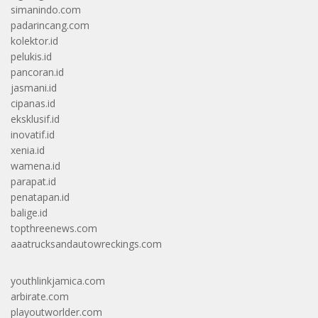
simanindo.com
padarincang.com
kolektor.id
pelukis.id
pancoran.id
jasmani.id
cipanas.id
eksklusif.id
inovatif.id
xenia.id
wamena.id
parapat.id
penatapan.id
balige.id
topthreenews.com
aaatrucksandautowreckings.com
youthlinkjamica.com
arbirate.com
playoutworlder.com