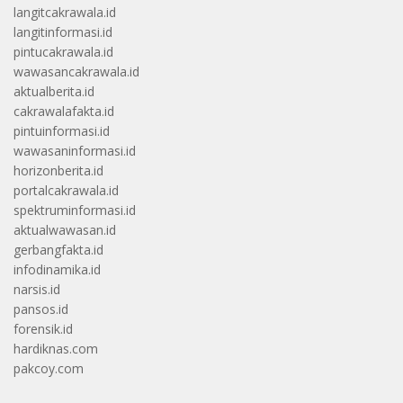
langitcakrawala.id
langitinformasi.id
pintucakrawala.id
wawasancakrawala.id
aktualberita.id
cakrawalafakta.id
pintuinformasi.id
wawasaninformasi.id
horizonberita.id
portalcakrawala.id
spektruminformasi.id
aktualwawasan.id
gerbangfakta.id
infodinamika.id
narsis.id
pansos.id
forensik.id
hardiknas.com
pakcoy.com