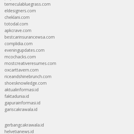
temeculabluegrass.com
eldesigners.com
cheklani.com
totodal.com
apkcrave.com
bestcarinsurancewsa.com
complidia.com
eveningupdates.com
mcochacks.com
mostcreativeresumes.com
oxcarttavern.com
riceandshinebrunch.com
shoesknowledge.com
aktualinformasi.id
faktadunia.id
gapurainformasi.id
gariscakrawala.id
gerbangcakrawala.id
helvetianews.id