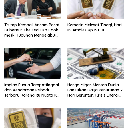
Trump Kembali Ancam Pecat
Kemarin Melesat Tinggi, Hari
Gubernur The Fed Lisa Cook
Ini Ambles Rp29.000
meski Tuduhan Mengelabui
Orang Lain KPR Tak Terbukti
Impian Punya Tempattinggal
Harga Migas Mentah Dunia
dan Kendaraan Pribadi
Lanjutkan Gaya Penurunan 2
Terbaru Karena Itu Nyata Ke
Hari Beruntun, Krisis Energi
BRI Consumer Expo 2026
Internasional Berakhir?
PIK2!