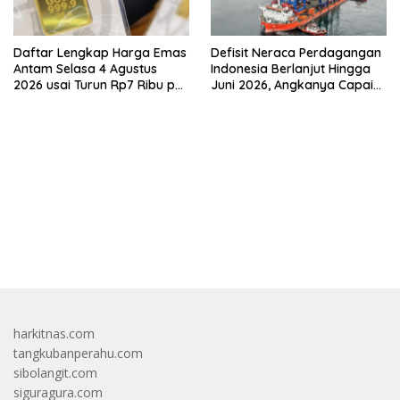
Daftar Lengkap Harga Emas
Defisit Neraca Perdagangan
Antam Selasa 4 Agustus
Indonesia Berlanjut Hingga
2026 usai Turun Rp7 Ribu per
Juni 2026, Angkanya Capai
Gram
USD450 Juta
bandar besar starlight princess1000 bagi bonus
harkitnas.com
tangkubanperahu.com
sibolangit.com
siguragura.com