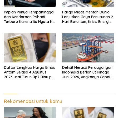
Impian Punya Tempattinggal
Harga Migas Mentah Dunia
dan Kendaraan Pribadi
Lanjutkan Gaya Penurunan 2
Terbaru Karena Itu Nyata Ke
Hari Beruntun, Krisis Energi
BRI Consumer Expo 2026
Internasional Berakhir?
PIK2!
Daftar Lengkap Harga Emas
Defisit Neraca Perdagangan
Antam Selasa 4 Agustus
Indonesia Berlanjut Hingga
2026 usai Turun Rp7 Ribu per
Juni 2026, Angkanya Capai
Gram
USD450 Juta
Rekomendasi untuk kamu