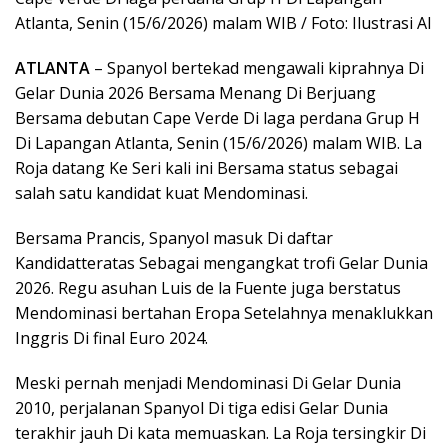
Atlanta, Senin (15/6/2026) malam WIB / Foto: Ilustrasi AI
ATLANTA
– Spanyol bertekad mengawali kiprahnya Di
Gelar Dunia 2026 Bersama Menang Di Berjuang
Bersama debutan Cape Verde Di laga perdana Grup H
Di Lapangan Atlanta, Senin (15/6/2026) malam WIB. La
Roja datang Ke Seri kali ini Bersama status sebagai
salah satu kandidat kuat Mendominasi.
Bersama Prancis, Spanyol masuk Di daftar
Kandidatteratas Sebagai mengangkat trofi Gelar Dunia
2026. Regu asuhan Luis de la Fuente juga berstatus
Mendominasi bertahan Eropa Setelahnya menaklukkan
Inggris Di final Euro 2024.
Meski pernah menjadi Mendominasi Di Gelar Dunia
2010, perjalanan Spanyol Di tiga edisi Gelar Dunia
terakhir jauh Di kata memuaskan. La Roja tersingkir Di