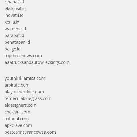
cipanas.id
eksklusif.id
inovatif.id
xenia.id
wamena.id
parapat.id
penatapan.id
balige.id
topthreenews.com
aaatrucksandautowreckings.com
youthlinkjamica.com
arbirate.com
playoutworlder.com
temeculabluegrass.com
eldesigners.com
cheklani.com
totodal.com
apkcrave.com
bestcarinsurancewsa.com