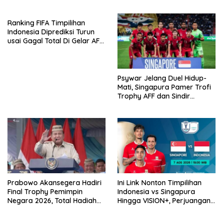
2026
Negaraasiatenggara Cup,
Misi Balas Dendam Dimulai
Ranking FIFA Timpilihan
Indonesia Diprediksi Turun
usai Gagal Total Di Gelar AFF
2026
Psywar Jelang Duel Hidup-
Mati, Singapura Pamer Trofi
Trophy AFF dan Sindir
Timpilihan Indonesia
Prabowo Akansegera Hadiri
Ini Link Nonton Timpilihan
Final Trophy Pemimpin
Indonesia vs Singapura
Negara 2026, Total Hadiah
Hingga VISION+, Perjuangan
Liga Tembus Rp15,5 Miliar
Belum Usai!