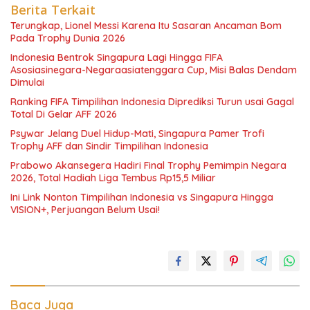
Berita Terkait
Terungkap, Lionel Messi Karena Itu Sasaran Ancaman Bom
Pada Trophy Dunia 2026
Indonesia Bentrok Singapura Lagi Hingga FIFA
Asosiasinegara-Negaraasiatenggara Cup, Misi Balas Dendam
Dimulai
Ranking FIFA Timpilihan Indonesia Diprediksi Turun usai Gagal
Total Di Gelar AFF 2026
Psywar Jelang Duel Hidup-Mati, Singapura Pamer Trofi
Trophy AFF dan Sindir Timpilihan Indonesia
Prabowo Akansegera Hadiri Final Trophy Pemimpin Negara
2026, Total Hadiah Liga Tembus Rp15,5 Miliar
Ini Link Nonton Timpilihan Indonesia vs Singapura Hingga
VISION+, Perjuangan Belum Usai!
Baca Juga