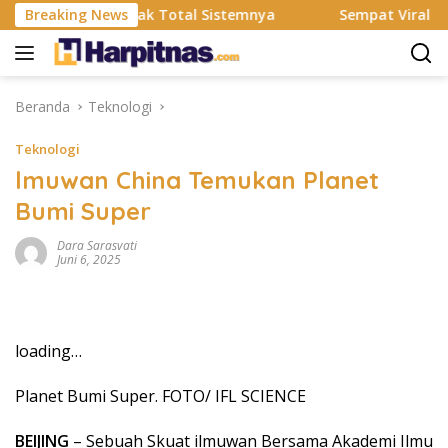
Langsung
MS Resmi Rombak Total Sistemnya
Breaking News
Sempat Viral Gaya AS
ke
konten
Beranda
Teknologi
Teknologi
lmuwan China Temukan Planet
Bumi Super
Dara Sarasvati
Juni 6, 2025
loading…
Planet Bumi Super. FOTO/ IFL SCIENCE
BEIJING
– Sebuah Skuat ilmuwan Bersama Akademi Ilmu