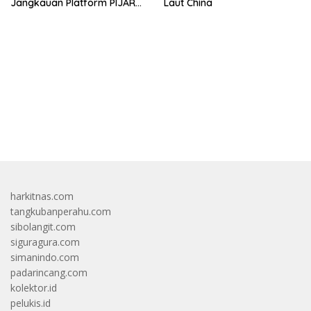
Jangkauan Platform PIJAR
Laut China
Hingga Ratusan Ribu Siswa
bandar besar starlight princess1000 bagi bonus
harkitnas.com
tangkubanperahu.com
sibolangit.com
siguragura.com
simanindo.com
padarincang.com
kolektor.id
pelukis.id