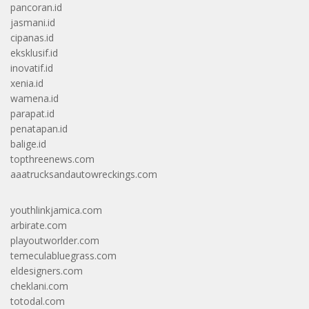
pancoran.id
jasmani.id
cipanas.id
eksklusif.id
inovatif.id
xenia.id
wamena.id
parapat.id
penatapan.id
balige.id
topthreenews.com
aaatrucksandautowreckings.com
youthlinkjamica.com
arbirate.com
playoutworlder.com
temeculabluegrass.com
eldesigners.com
cheklani.com
totodal.com