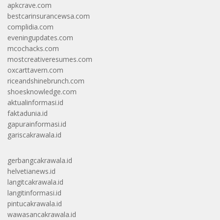
apkcrave.com
bestcarinsurancewsa.com
complidia.com
eveningupdates.com
mcochacks.com
mostcreativeresumes.com
oxcarttavern.com
riceandshinebrunch.com
shoesknowledge.com
aktualinformasi.id
faktadunia.id
gapurainformasi.id
gariscakrawala.id
gerbangcakrawala.id
helvetianews.id
langitcakrawala.id
langitinformasi.id
pintucakrawala.id
wawasancakrawala.id