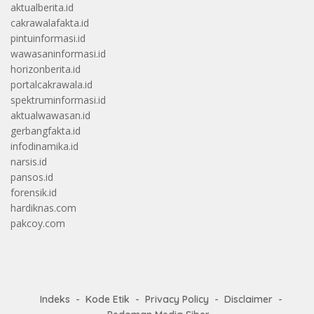
aktualberita.id
cakrawalafakta.id
pintuinformasi.id
wawasaninformasi.id
horizonberita.id
portalcakrawala.id
spektruminformasi.id
aktualwawasan.id
gerbangfakta.id
infodinamika.id
narsis.id
pansos.id
forensik.id
hardiknas.com
pakcoy.com
Indeks
Kode Etik
Privacy Policy
Disclaimer