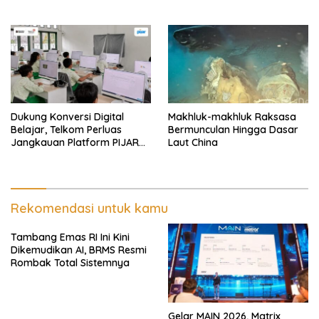
Dukung Konversi Digital
Makhluk-makhluk Raksasa
Belajar, Telkom Perluas
Bermunculan Hingga Dasar
Jangkauan Platform PIJAR
Laut China
Hingga Ratusan Ribu Siswa
Rekomendasi untuk kamu
Tambang Emas RI Ini Kini
Dikemudikan AI, BRMS Resmi
Rombak Total Sistemnya
Gelar MAIN 2026, Matrix