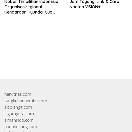
Nobar Timpilihan Indonesia
Jam Tayang, Link & Cara
Organisasiregional
Nonton VISION+
Kendaraan Hyundai Cup
2026 Bersama VISION+ Di
Meikarta, Catat Jadwalnya!
bandar besar starlight princess1000 bagi bonus
harkitnas.com
tangkubanperahu.com
sibolangit.com
siguragura.com
simanindo.com
padarincang.com