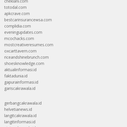
cheklani.com
totodal.com
apkcrave.com
bestcarinsurancewsa.com
complidia.com
eveningupdates.com
mcochacks.com
mostcreativeresumes.com
oxcarttavern.com
riceandshinebrunch.com
shoesknowledge.com
aktualinformasi.id
faktadunia.id
gapurainformasi.id
gariscakrawala.id
gerbangcakrawala.id
helvetianews.id
langitcakrawala.id
langitinformasi.id