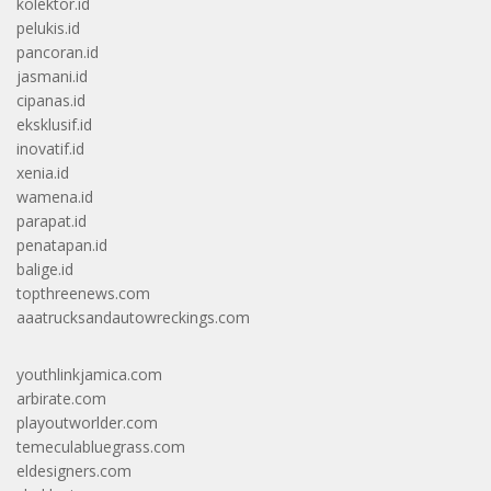
kolektor.id
pelukis.id
pancoran.id
jasmani.id
cipanas.id
eksklusif.id
inovatif.id
xenia.id
wamena.id
parapat.id
penatapan.id
balige.id
topthreenews.com
aaatrucksandautowreckings.com
youthlinkjamica.com
arbirate.com
playoutworlder.com
temeculabluegrass.com
eldesigners.com