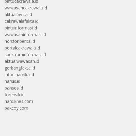
pintucakrawala.id
wawasancakrawala.id
aktualberita.id
cakrawalafakta.id
pintuinformasi.id
wawasaninformasi.id
horizonberita.id
portalcakrawala.id
spektruminformasi.id
aktualwawasan.id
gerbangfakta.id
infodinamika.id
narsis.id
pansos.id
forensik.id
hardiknas.com
pakcoy.com