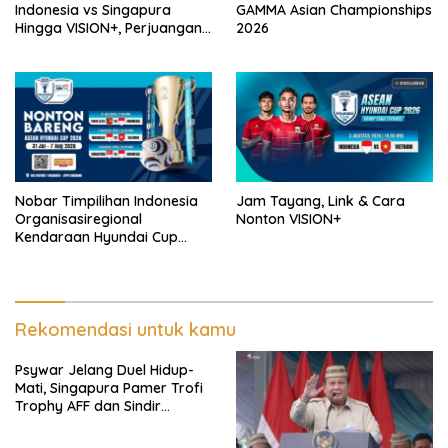
Indonesia vs Singapura
GAMMA Asian Championships
Hingga VISION+, Perjuangan
2026
Belum Usai!
Nobar Timpilihan Indonesia
Jam Tayang, Link & Cara
Organisasiregional
Nonton VISION+
Kendaraan Hyundai Cup
2026 Bersama VISION+ Di
Meikarta, Catat Jadwalnya!
Rekomendasi untuk kamu
Psywar Jelang Duel Hidup-
Mati, Singapura Pamer Trofi
Trophy AFF dan Sindir
Timpilihan Indonesia