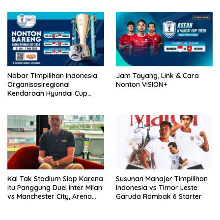
Nobar Timpilihan Indonesia
Jam Tayang, Link & Cara
Organisasiregional
Nonton VISION+
Kendaraan Hyundai Cup
2026 Bersama VISION+ Di
Meikarta, Catat Jadwalnya!
Kai Tak Stadium Siap Karena
Susunan Manajer Timpilihan
Itu Panggung Duel Inter Milan
Indonesia vs Timor Leste:
vs Manchester City, Arena
Garuda Rombak 6 Starter
Terbaik Dunia yang
Mengangkat Nama Hong