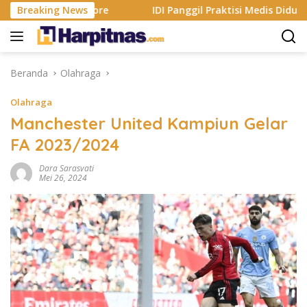
Langsung
pple App Store
Breaking News
IDI Panggil Praktisi Medis Diduga Hina 
ke
konten
Beranda
Olahraga
Olahraga
Manchester United Kampiun Gelar
FA 2023/2024
Dara Sarasvati
Mei 26, 2024