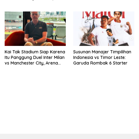
2026 Bersama VISION+ Di
Meikarta, Catat Jadwalnya!
Kai Tak Stadium Siap Karena
Susunan Manajer Timpilihan
Itu Panggung Duel Inter Milan
Indonesia vs Timor Leste:
vs Manchester City, Arena
Garuda Rombak 6 Starter
Terbaik Dunia yang
Mengangkat Nama Hong
Kong
bandar besar starlight princess1000 bagi bonus