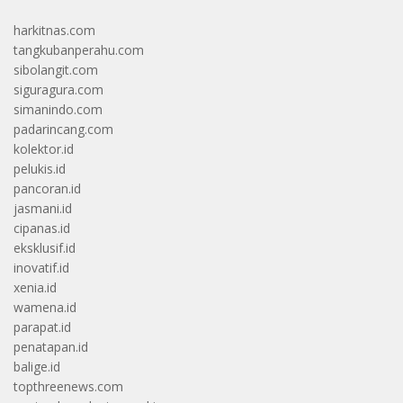
harkitnas.com
tangkubanperahu.com
sibolangit.com
siguragura.com
simanindo.com
padarincang.com
kolektor.id
pelukis.id
pancoran.id
jasmani.id
cipanas.id
eksklusif.id
inovatif.id
xenia.id
wamena.id
parapat.id
penatapan.id
balige.id
topthreenews.com