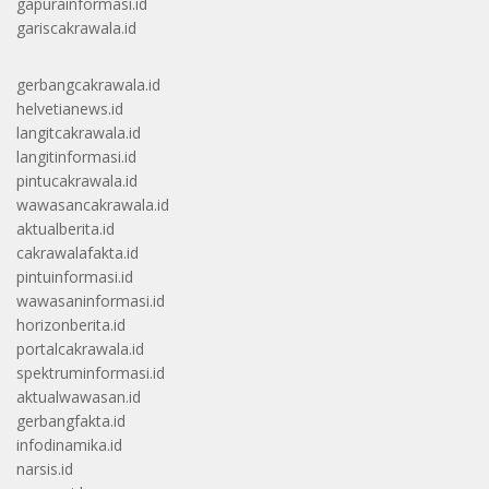
gapurainformasi.id
gariscakrawala.id
gerbangcakrawala.id
helvetianews.id
langitcakrawala.id
langitinformasi.id
pintucakrawala.id
wawasancakrawala.id
aktualberita.id
cakrawalafakta.id
pintuinformasi.id
wawasaninformasi.id
horizonberita.id
portalcakrawala.id
spektruminformasi.id
aktualwawasan.id
gerbangfakta.id
infodinamika.id
narsis.id