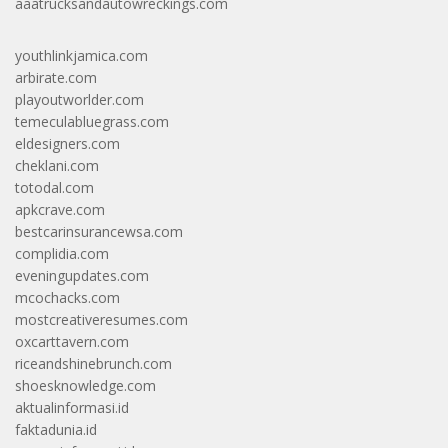
aaatrucksandautowreckings.com
youthlinkjamica.com
arbirate.com
playoutworlder.com
temeculabluegrass.com
eldesigners.com
cheklani.com
totodal.com
apkcrave.com
bestcarinsurancewsa.com
complidia.com
eveningupdates.com
mcochacks.com
mostcreativeresumes.com
oxcarttavern.com
riceandshinebrunch.com
shoesknowledge.com
aktualinformasi.id
faktadunia.id