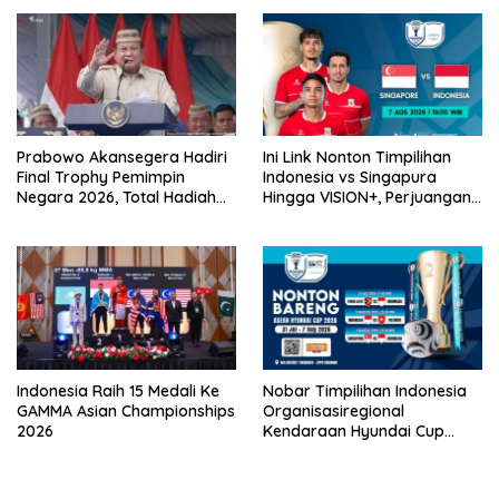
Prabowo Akansegera Hadiri
Ini Link Nonton Timpilihan
Final Trophy Pemimpin
Indonesia vs Singapura
Negara 2026, Total Hadiah
Hingga VISION+, Perjuangan
Liga Tembus Rp15,5 Miliar
Belum Usai!
Indonesia Raih 15 Medali Ke
Nobar Timpilihan Indonesia
GAMMA Asian Championships
Organisasiregional
2026
Kendaraan Hyundai Cup
2026 Bersama VISION+ Di
Meikarta, Catat Jadwalnya!