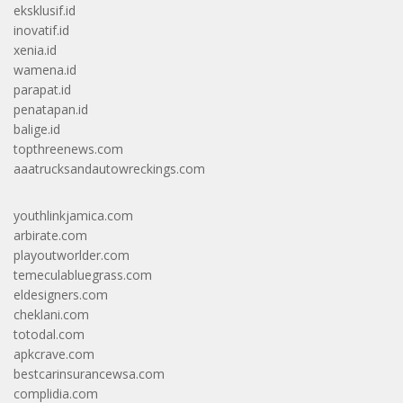
eksklusif.id
inovatif.id
xenia.id
wamena.id
parapat.id
penatapan.id
balige.id
topthreenews.com
aaatrucksandautowreckings.com
youthlinkjamica.com
arbirate.com
playoutworlder.com
temeculabluegrass.com
eldesigners.com
cheklani.com
totodal.com
apkcrave.com
bestcarinsurancewsa.com
complidia.com