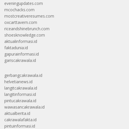
eveningupdates.com
mcochacks.com
mostcreativeresumes.com
oxcarttavern.com
riceandshinebrunch.com
shoesknowledge.com
aktualinformasi.id
faktadunia.id
gapurainformasi.id
gariscakrawala.id
gerbangcakrawala.id
helvetianews.id
langitcakrawala.id
langitinformasi.id
pintucakrawala.id
wawasancakrawala.id
aktualberita.id
cakrawalafakta.id
pintuinformasi.id