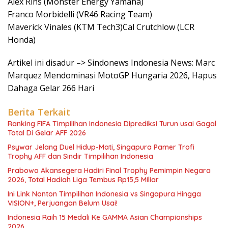
Alex Rins (Monster Energy Yamaha)
Franco Morbidelli (VR46 Racing Team)
Maverick Vinales (KTM Tech3)Cal Crutchlow (LCR
Honda)
Artikel ini disadur –> Sindonews Indonesia News: Marc
Marquez Mendominasi MotoGP Hungaria 2026, Hapus
Dahaga Gelar 266 Hari
Berita Terkait
Ranking FIFA Timpilihan Indonesia Diprediksi Turun usai Gagal
Total Di Gelar AFF 2026
Psywar Jelang Duel Hidup-Mati, Singapura Pamer Trofi
Trophy AFF dan Sindir Timpilihan Indonesia
Prabowo Akansegera Hadiri Final Trophy Pemimpin Negara
2026, Total Hadiah Liga Tembus Rp15,5 Miliar
Ini Link Nonton Timpilihan Indonesia vs Singapura Hingga
VISION+, Perjuangan Belum Usai!
Indonesia Raih 15 Medali Ke GAMMA Asian Championships
2026