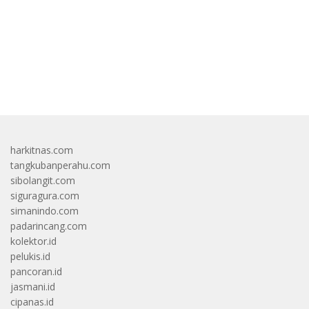
bandar besar starlight princess1000 bagi bonus
harkitnas.com
tangkubanperahu.com
sibolangit.com
siguragura.com
simanindo.com
padarincang.com
kolektor.id
pelukis.id
pancoran.id
jasmani.id
cipanas.id