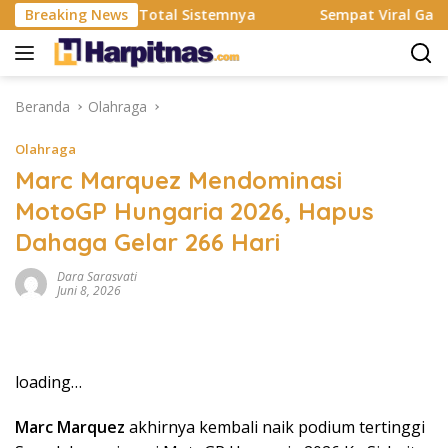
Langsung
Resmi Rombak Total Sistemnya
Breaking News
Sempat Viral Gaya ASI B
ke
konten
Beranda
Olahraga
Olahraga
Marc Marquez Mendominasi
MotoGP Hungaria 2026, Hapus
Dahaga Gelar 266 Hari
Dara Sarasvati
Juni 8, 2026
loading…
Marc Marquez
akhirnya kembali naik podium tertinggi