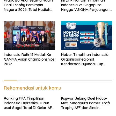
Prabowo Akansegera Hadiri
Ini Link Nonton Timpilihan
Final Trophy Pemimpin
Indonesia vs Singapura
Negara 2026, Total Hadiah
Hingga VISION+, Perjuangan
Liga Tembus Rp15,5 Miliar
Belum Usai!
Indonesia Raih 15 Medali Ke
Nobar Timpilihan Indonesia
GAMMA Asian Championships
Organisasiregional
2026
Kendaraan Hyundai Cup
2026 Bersama VISION+ Di
Meikarta, Catat Jadwalnya!
Rekomendasi untuk kamu
Ranking FIFA Timpilihan
Psywar Jelang Duel Hidup-
Indonesia Diprediksi Turun
Mati, Singapura Pamer Trofi
usai Gagal Total Di Gelar AFF
Trophy AFF dan Sindir
2026
Timpilihan Indonesia