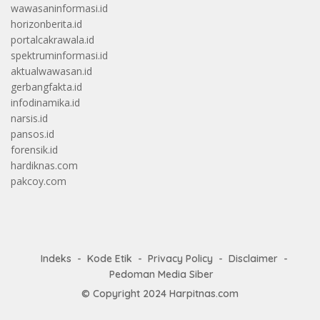
wawasaninformasi.id
horizonberita.id
portalcakrawala.id
spektruminformasi.id
aktualwawasan.id
gerbangfakta.id
infodinamika.id
narsis.id
pansos.id
forensik.id
hardiknas.com
pakcoy.com
Indeks
Kode Etik
Privacy Policy
Disclaimer
Pedoman Media Siber
© Copyright 2024
Harpitnas.com