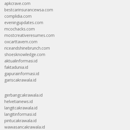
apkcrave.com
bestcarinsurancewsa.com
complidia.com
eveningupdates.com
mcochacks.com
mostcreativeresumes.com
oxcarttavern.com
riceandshinebrunch.com
shoesknowledge.com
aktualinformasi.id
faktadunia.id
gapurainformasi.id
gariscakrawala.id
gerbangcakrawala.id
helvetianews.id
langitcakrawala.id
langitinformasi.id
pintucakrawala.id
wawasancakrawala.id