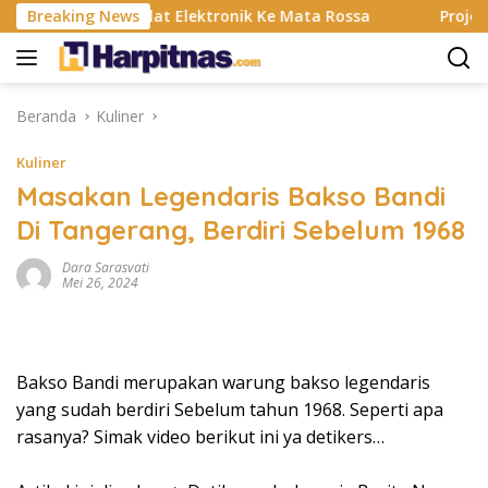
Langsung
an Banting, Alat Elektronik Ke Mata Rossa
Breaking News
Project Pop
ke
konten
Beranda
Kuliner
Kuliner
Masakan Legendaris Bakso Bandi
Di Tangerang, Berdiri Sebelum 1968
Dara Sarasvati
Mei 26, 2024
Bakso Bandi merupakan warung bakso legendaris
yang sudah berdiri Sebelum tahun 1968. Seperti apa
rasanya? Simak video berikut ini ya detikers…