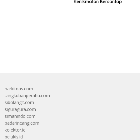
Kenikmatan Bersantap
bandar besar starlight princess1000 bagi bonus
harkitnas.com
tangkubanperahu.com
sibolangit.com
siguragura.com
simanindo.com
padarincang.com
kolektor.id
pelukis.id