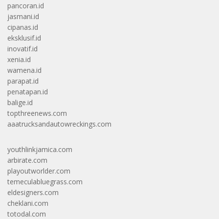
pancoran.id
jasmani.id
cipanas.id
eksklusif.id
inovatif.id
xenia.id
wamena.id
parapat.id
penatapan.id
balige.id
topthreenews.com
aaatrucksandautowreckings.com
youthlinkjamica.com
arbirate.com
playoutworlder.com
temeculabluegrass.com
eldesigners.com
cheklani.com
totodal.com