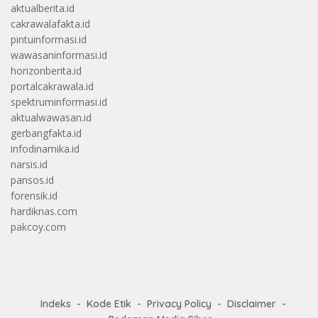
aktualberita.id
cakrawalafakta.id
pintuinformasi.id
wawasaninformasi.id
horizonberita.id
portalcakrawala.id
spektruminformasi.id
aktualwawasan.id
gerbangfakta.id
infodinamika.id
narsis.id
pansos.id
forensik.id
hardiknas.com
pakcoy.com
Indeks
Kode Etik
Privacy Policy
Disclaimer