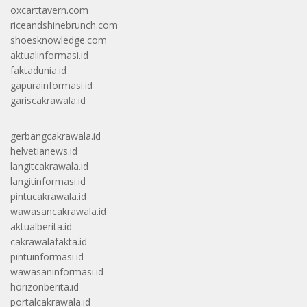
oxcarttavern.com
riceandshinebrunch.com
shoesknowledge.com
aktualinformasi.id
faktadunia.id
gapurainformasi.id
gariscakrawala.id
gerbangcakrawala.id
helvetianews.id
langitcakrawala.id
langitinformasi.id
pintucakrawala.id
wawasancakrawala.id
aktualberita.id
cakrawalafakta.id
pintuinformasi.id
wawasaninformasi.id
horizonberita.id
portalcakrawala.id