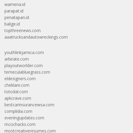
wamena.id
parapat.id
penatapan.id
balige.id
topthreenews.com
aaatrucksandautowreckings.com
youthlinkjamica.com
arbirate.com
playoutworlder.com
temeculabluegrass.com
eldesigners.com
cheklani.com
totodal.com
apkcrave.com
bestcarinsurancewsa.com
complidia.com
eveningupdates.com
mcochacks.com
mostcreativeresumes.com