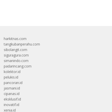
bandar besar starlight princess1000 bagi bonus
harkitnas.com
tangkubanperahu.com
sibolangit.com
siguragura.com
simanindo.com
padarincang.com
kolektor.id
pelukis.id
pancoran.id
jasmani.id
cipanas.id
eksklusif.id
inovatif.id
xenia.id