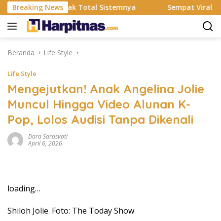
Langsung
MS Resmi Rombak Total Sistemnya
Breaking News
Sempat Viral Gaya ASI
ke
konten
Beranda
Life Style
Life Style
Mengejutkan! Anak Angelina Jolie
Muncul Hingga Video Alunan K-
Pop, Lolos Audisi Tanpa Dikenali
Dara Sarasvati
April 6, 2026
loading…
Shiloh Jolie. Foto: The Today Show