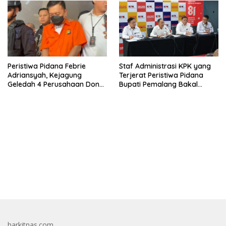
Peristiwa Pidana Febrie
Staf Administrasi KPK yang
Adriansyah, Kejagung
Terjerat Peristiwa Pidana
Geledah 4 Perusahaan Don
Bupati Pemalang Bakal
Ritto yang Diduga Dari
Diperiksa Dewas
Sebab Itu Tempat Cuci Uang
bandar besar starlight princess1000 bagi bonus
harkitnas.com