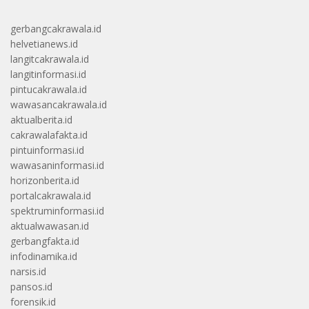
gerbangcakrawala.id
helvetianews.id
langitcakrawala.id
langitinformasi.id
pintucakrawala.id
wawasancakrawala.id
aktualberita.id
cakrawalafakta.id
pintuinformasi.id
wawasaninformasi.id
horizonberita.id
portalcakrawala.id
spektruminformasi.id
aktualwawasan.id
gerbangfakta.id
infodinamika.id
narsis.id
pansos.id
forensik.id