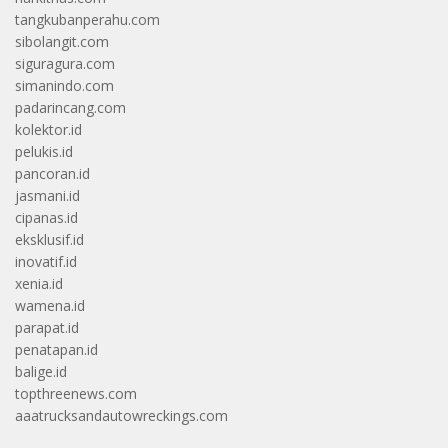
tangkubanperahu.com
sibolangit.com
siguragura.com
simanindo.com
padarincang.com
kolektor.id
pelukis.id
pancoran.id
jasmani.id
cipanas.id
eksklusif.id
inovatif.id
xenia.id
wamena.id
parapat.id
penatapan.id
balige.id
topthreenews.com
aaatrucksandautowreckings.com