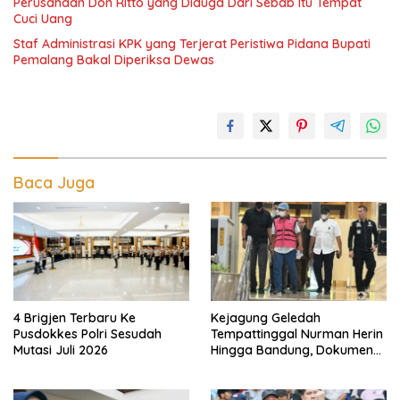
Perusahaan Don Ritto yang Diduga Dari Sebab Itu Tempat
Cuci Uang
Staf Administrasi KPK yang Terjerat Peristiwa Pidana Bupati
Pemalang Bakal Diperiksa Dewas
Baca Juga
4 Brigjen Terbaru Ke
Kejagung Geledah
Pusdokkes Polri Sesudah
Tempattinggal Nurman Herin
Mutasi Juli 2026
Hingga Bandung, Dokumen
Penting Peristiwa Pidana
Febrie Adriansyah Disita