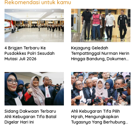
Rekomendasi untuk kamu
4 Brigjen Terbaru Ke
Kejagung Geledah
Pusdokkes Polri Sesudah
Tempattinggal Nurman Herin
Mutasi Juli 2026
Hingga Bandung, Dokumen
Penting Peristiwa Pidana
Febrie Adriansyah Disita
Sidang Dakwaan Terbaru
Ahli Kebugaran Tifa Pilih
Ahli Kebugaran Tifa Batal
Hijrah, Mengungkapkan
Digelar Hari Ini
Tugasnya Yang Berhubungan
Di Ijazah Jokowi Sudah
Cukup