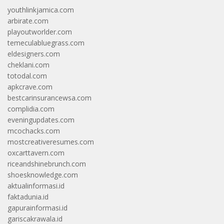
youthlinkjamica.com
arbirate.com
playoutworlder.com
temeculabluegrass.com
eldesigners.com
cheklani.com
totodal.com
apkcrave.com
bestcarinsurancewsa.com
complidia.com
eveningupdates.com
mcochacks.com
mostcreativeresumes.com
oxcarttavern.com
riceandshinebrunch.com
shoesknowledge.com
aktualinformasi.id
faktadunia.id
gapurainformasi.id
gariscakrawala.id