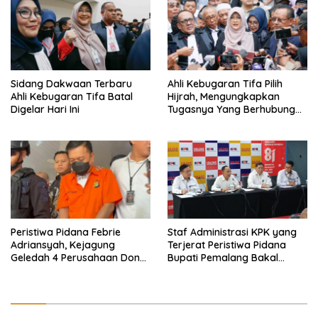
Sidang Dakwaan Terbaru
Ahli Kebugaran Tifa Pilih
Ahli Kebugaran Tifa Batal
Hijrah, Mengungkapkan
Digelar Hari Ini
Tugasnya Yang Berhubungan
Di Ijazah Jokowi Sudah
Cukup
Peristiwa Pidana Febrie
Staf Administrasi KPK yang
Adriansyah, Kejagung
Terjerat Peristiwa Pidana
Geledah 4 Perusahaan Don
Bupati Pemalang Bakal
Ritto yang Diduga Dari
Diperiksa Dewas
Sebab Itu Tempat Cuci Uang