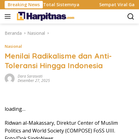
Langsung
esmi Rombak Total Sistemnya
Breaking News
Sempat Viral Gaya ASI Bu
ke
konten
Beranda
Nasional
Nasional
Menilai Radikalisme dan Anti-
Toleransi Hingga Indonesia
Dara Sarasvati
Desember 27, 2025
loading…
Ridwan al-Makassary, Direktur Center of Muslim
Politics and World Society (COMPOSE) FoSS UIII.
Foto/Dok.SindoNews