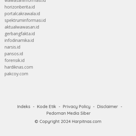
wawasaninformasi.id
horizonberita.id
portalcakrawala.id
spektruminformasi.id
aktualwawasan.id
gerbangfakta.id
infodinamika.id
narsis.id
pansos.id
forensik.id
hardiknas.com
pakcoy.com
Indeks
Kode Etik
Privacy Policy
Disclaimer
Pedoman Media Siber
© Copyright 2024
Harpitnas.com