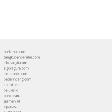
bandar besar starlight princess1000 bagi bonus
harkitnas.com
tangkubanperahu.com
sibolangit.com
siguragura.com
simanindo.com
padarincang.com
kolektor.id
pelukis.id
pancoran.id
jasmani.id
cipanas.id