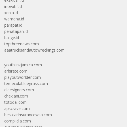
eksklusif.id
inovatif.id
xenia.id
wamena.id
parapat.id
penatapan.id
balige.id
topthreenews.com
aaatrucksandautowreckings.com
youthlinkjamica.com
arbirate.com
playoutworlder.com
temeculabluegrass.com
eldesigners.com
cheklani.com
totodal.com
apkcrave.com
bestcarinsurancewsa.com
complidia.com