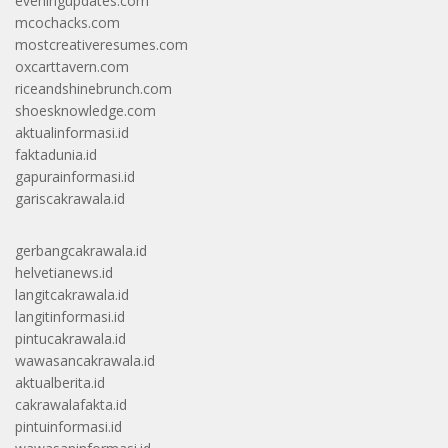
eveningupdates.com
mcochacks.com
mostcreativeresumes.com
oxcarttavern.com
riceandshinebrunch.com
shoesknowledge.com
aktualinformasi.id
faktadunia.id
gapurainformasi.id
gariscakrawala.id
gerbangcakrawala.id
helvetianews.id
langitcakrawala.id
langitinformasi.id
pintucakrawala.id
wawasancakrawala.id
aktualberita.id
cakrawalafakta.id
pintuinformasi.id