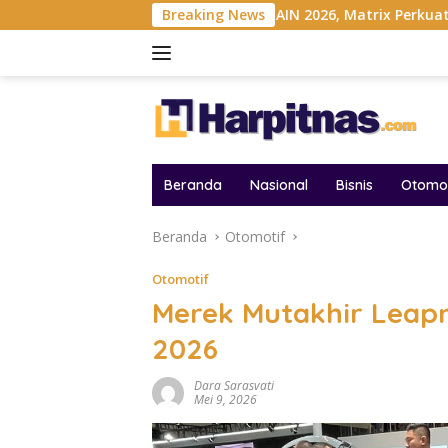
Langsung
nesia
Gelar MAIN 2026, Matrix Perkuat Kolaborasi Indust
Breaking News
ke
konten
Beranda
Nasional
Bisnis
Otomot
Beranda
Otomotif
Otomotif
Merek Mutakhir Leapm
2026
Dara Sarasvati
Mei 9, 2026