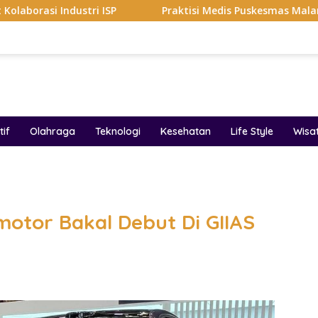
ri ISP
Praktisi Medis Puskesmas Malang Ikut Ejek Pasie
if
Olahraga
Teknologi
Kesehatan
Life Style
Wisa
band
otor Bakal Debut Di GIIAS