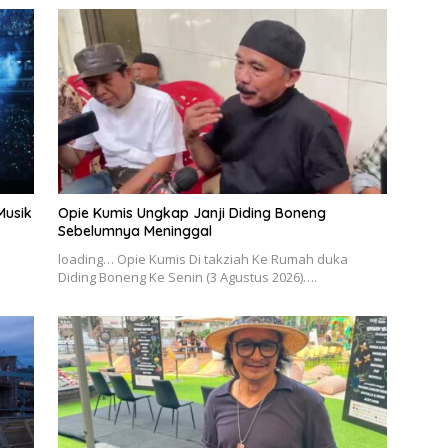
Musik
Opie Kumis Ungkap Janji Diding Boneng
Sebelumnya Meninggal
loading… Opie Kumis Di takziah Ke Rumah duka
Diding Boneng Ke Senin (3 Agustus 2026)….