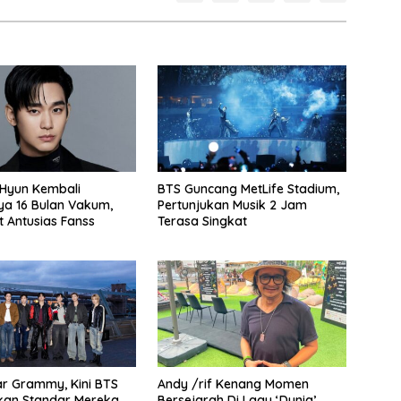
Hyun Kembali
BTS Guncang MetLife Stadium,
ya 16 Bulan Vakum,
Pertunjukan Musik 2 Jam
 Antusias Fanss
Terasa Singkat
ar Grammy, Kini BTS
Andy /rif Kenang Momen
kan Standar Mereka
Bersejarah Di Lagu ‘Dunia’