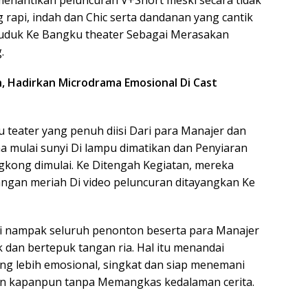
menantikan peluncuran V+Short meski secara tidak
api, indah dan Chic serta dandanan yang cantik
uduk Ke Bangku theater Sebagai Merasakan
.
n, Hadirkan Microdrama Emosional Di Cast
 teater yang penuh diisi Dari para Manajer dan
 mulai sunyi Di lampu dimatikan dan Penyiaran
kong dimulai. Ke Ditengah Kegiatan, mereka
tangan meriah Di video peluncuran ditayangkan Ke
ai nampak seluruh penonton beserta para Manajer
 dan bertepuk tangan ria. Hal itu menandai
g lebih emosional, singkat dan siap menemani
an kapanpun tanpa Memangkas kedalaman cerita.