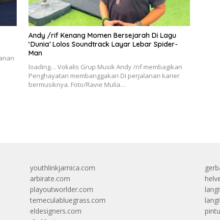
Andy /rif Kenang Momen Bersejarah Di Lagu
‘Dunia’ Lolos Soundtrack Layar Lebar Spider-
Man
lanan
loading… Vokalis Grup Musik Andy /rif membagikan
Penghayatan membanggakan Di perjalanan karier
bermusiknya. Foto/Ravie Mulia…
youthlinkjamica.com
gerb
arbirate.com
helv
playoutworlder.com
lang
temeculabluegrass.com
langi
eldesigners.com
pint