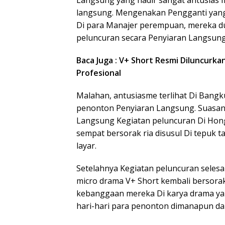
Langsung yang hadir sangat antusias 
langsung. Mengenakan Pengganti yang r
Di para Manajer perempuan, mereka d
peluncuran secara Penyiaran Langsung
Baca Juga : V+ Short Resmi Diluncurka
Profesional
Malahan, antusiasme terlihat Di Bangku
penonton Penyiaran Langsung. Suasana
Langsung Kegiatan peluncuran Di Hong
sempat bersorak ria disusul Di tepuk 
layar.
Setelahnya Kegiatan peluncuran seles
micro drama V+ Short kembali bersorak
kebanggaan mereka Di karya drama yan
hari-hari para penonton dimanapun d