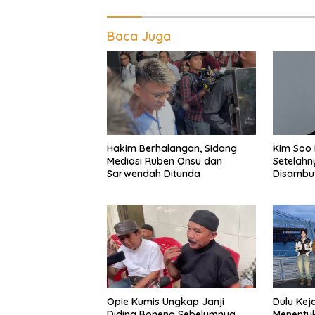
Baca Juga
Hakim Berhalangan, Sidang
Kim Soo 
Mediasi Ruben Onsu dan
Setelahn
Sarwendah Ditunda
Disambut
Opie Kumis Ungkap Janji
Dulu Kej
Diding Boneng Sebelumnya
Menentu