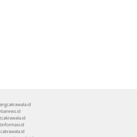
angcakrawala.id
etianews.id
itcakrawala.id
tinformasi.id
ucakrawala.id