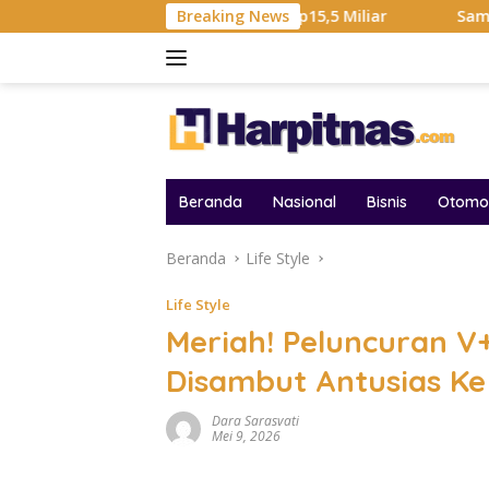
Langsung
otal Hadiah Liga Tembus Rp15,5 Miliar
Breaking News
Samsung Sebut 
ke
konten
Beranda
Nasional
Bisnis
Otomot
Beranda
Life Style
Life Style
Meriah! Peluncuran V
Disambut Antusias Ke
Dara Sarasvati
Mei 9, 2026