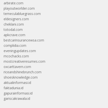
arbirate.com
playoutworlder.com
temeculabluegrass.com
eldesigners.com
cheklani.com
totodal.com
apkcrave.com
bestcarinsurancewsa.com
complidia.com
eveningupdates.com
mcochacks.com
mostcreativeresumes.com
oxcarttavern.com
riceandshinebrunch.com
shoesknowledge.com
aktualinformasi.id
faktadunia.id
gapurainformasi.id
gariscakrawala.id