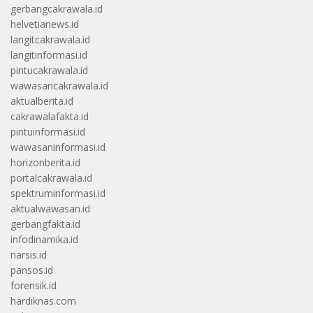
gerbangcakrawala.id
helvetianews.id
langitcakrawala.id
langitinformasi.id
pintucakrawala.id
wawasancakrawala.id
aktualberita.id
cakrawalafakta.id
pintuinformasi.id
wawasaninformasi.id
horizonberita.id
portalcakrawala.id
spektruminformasi.id
aktualwawasan.id
gerbangfakta.id
infodinamika.id
narsis.id
pansos.id
forensik.id
hardiknas.com