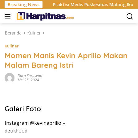
Langsung
dustri ISP
Breaking News
Praktisi Medis Puskesmas Malang Ikut Ejek P
ke
konten
Beranda
Kuliner
Kuliner
Momen Manis Kevin Aprilio Makan
Malam Bareng Istri
Dara Sarasvati
Mei 25, 2024
Galeri Foto
Instagram @kevinaprilio –
detikFood