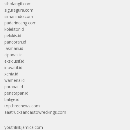
sibolangit.com
siguragura.com
simanindo.com
padarincang.com
kolektor.id
pelukis.id
pancoran.id
jasmani.id
cipanas.id
eksklusif.id
inovatif.id
xenia.id
wamena.id
parapat.id
penatapan.id
balige.id
topthreenews.com
aaatrucksandautowreckings.com
youthlinkjamica.com