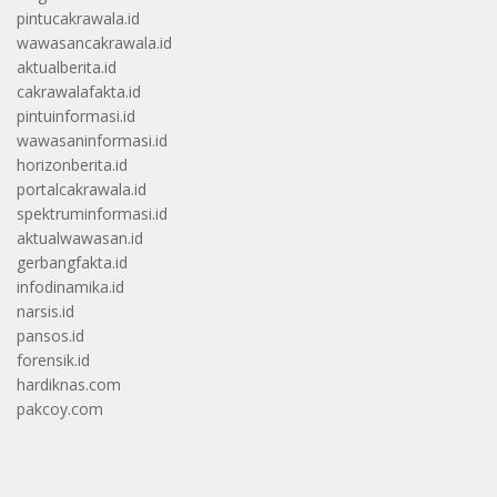
pintucakrawala.id
wawasancakrawala.id
aktualberita.id
cakrawalafakta.id
pintuinformasi.id
wawasaninformasi.id
horizonberita.id
portalcakrawala.id
spektruminformasi.id
aktualwawasan.id
gerbangfakta.id
infodinamika.id
narsis.id
pansos.id
forensik.id
hardiknas.com
pakcoy.com