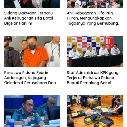
Sidang Dakwaan Terbaru
Ahli Kebugaran Tifa Pilih
Ahli Kebugaran Tifa Batal
Hijrah, Mengungkapkan
Digelar Hari Ini
Tugasnya Yang Berhubungan
Di Ijazah Jokowi Sudah
Cukup
Peristiwa Pidana Febrie
Staf Administrasi KPK yang
Adriansyah, Kejagung
Terjerat Peristiwa Pidana
Geledah 4 Perusahaan Don
Bupati Pemalang Bakal
Ritto yang Diduga Dari
Diperiksa Dewas
Sebab Itu Tempat Cuci Uang