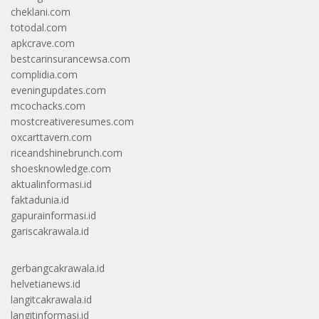
cheklani.com
totodal.com
apkcrave.com
bestcarinsurancewsa.com
complidia.com
eveningupdates.com
mcochacks.com
mostcreativeresumes.com
oxcarttavern.com
riceandshinebrunch.com
shoesknowledge.com
aktualinformasi.id
faktadunia.id
gapurainformasi.id
gariscakrawala.id
gerbangcakrawala.id
helvetianews.id
langitcakrawala.id
langitinformasi.id