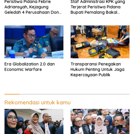
Peristiwa Pidana Febrie
Staf Administrasi KPK yang
Adriansyah, Kejagung
Terjerat Peristiwa Pidana
Geledah 4 Perusahaan Don
Bupati Pemalang Bakal
Ritto yang Diduga Dari
Diperiksa Dewas
Sebab Itu Tempat Cuci Uang
Era Globalization 2.0 dan
Transparansi Penegakan
Economic Warfare
Hukum Penting Untuk Jaga
Kepercayaan Publik
Rekomendasi untuk kamu