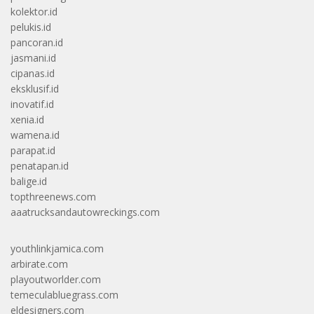
kolektor.id
pelukis.id
pancoran.id
jasmani.id
cipanas.id
eksklusif.id
inovatif.id
xenia.id
wamena.id
parapat.id
penatapan.id
balige.id
topthreenews.com
aaatrucksandautowreckings.com
youthlinkjamica.com
arbirate.com
playoutworlder.com
temeculabluegrass.com
eldesigners.com