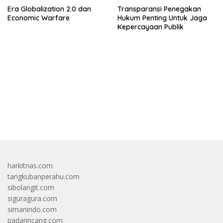
Era Globalization 2.0 dan
Transparansi Penegakan
Economic Warfare
Hukum Penting Untuk Jaga
Kepercayaan Publik
bandar besar starlight princess1000 bagi bonus
harkitnas.com
tangkubanperahu.com
sibolangit.com
siguragura.com
simanindo.com
padarincang.com