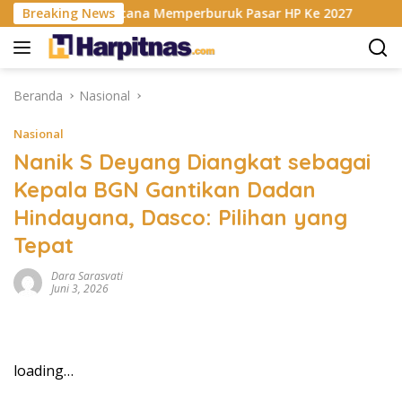
Langsung
is RAM Berencana Memperburuk Pasar HP Ke 2027
Breaking News
Dapur
ke
konten
Beranda
Nasional
Nasional
Nanik S Deyang Diangkat sebagai
Kepala BGN Gantikan Dadan
Hindayana, Dasco: Pilihan yang
Tepat
Dara Sarasvati
Juni 3, 2026
loading…