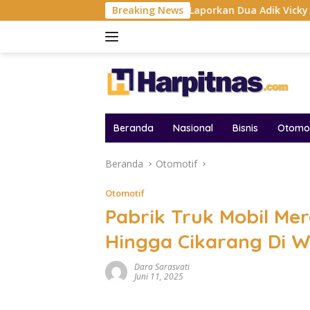
Langsung
gan
Fangfang Laporkan Dua Adik Vicky Prasetyo Hingga 
Breaking News
ke
konten
Beranda
Nasional
Bisnis
Otomot
Beranda
Otomotif
Otomotif
Pabrik Truk Mobil Me
Hingga Cikarang Di 
Dara Sarasvati
Juni 11, 2025