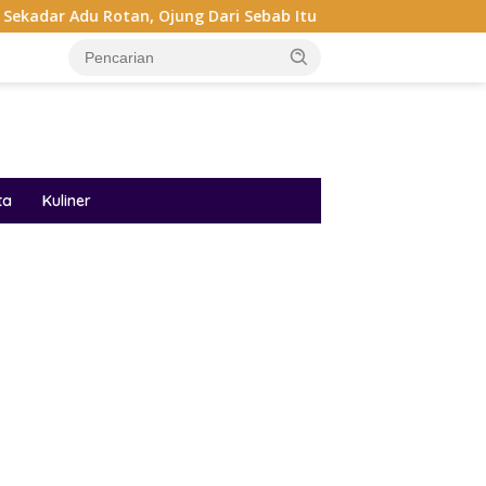
n, Ojung Dari Sebab Itu Simbol Persaudaraan Suku Tengger
ta
Kuliner
ar besar starlight princess1000 bagi bonus