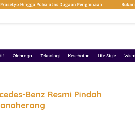
Polisi atas Dugaan Penghinaan
Bukan Sekadar Adu Rota
if
Olahraga
Teknologi
Kesehatan
Life Style
Wisa
band
rcedes-Benz Resmi Pindah
Wanaherang