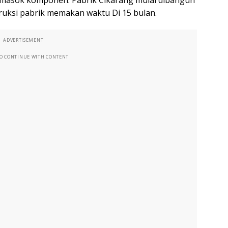
emasok komponen. Pabrik Cikarang mulai dibangun
ruksi pabrik memakan waktu Di 15 bulan.
ADVERTISEMENT
TO CONTINUE WITH CONTENT