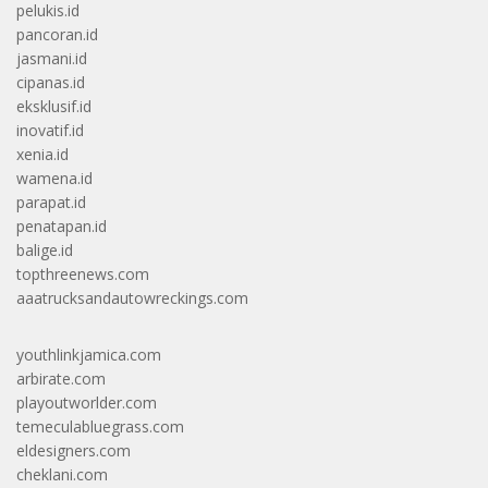
pelukis.id
pancoran.id
jasmani.id
cipanas.id
eksklusif.id
inovatif.id
xenia.id
wamena.id
parapat.id
penatapan.id
balige.id
topthreenews.com
aaatrucksandautowreckings.com
youthlinkjamica.com
arbirate.com
playoutworlder.com
temeculabluegrass.com
eldesigners.com
cheklani.com