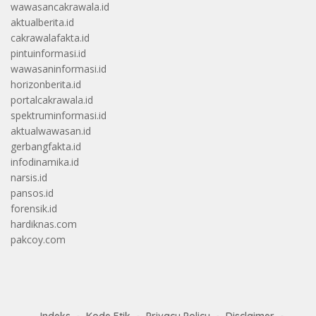
wawasancakrawala.id
aktualberita.id
cakrawalafakta.id
pintuinformasi.id
wawasaninformasi.id
horizonberita.id
portalcakrawala.id
spektruminformasi.id
aktualwawasan.id
gerbangfakta.id
infodinamika.id
narsis.id
pansos.id
forensik.id
hardiknas.com
pakcoy.com