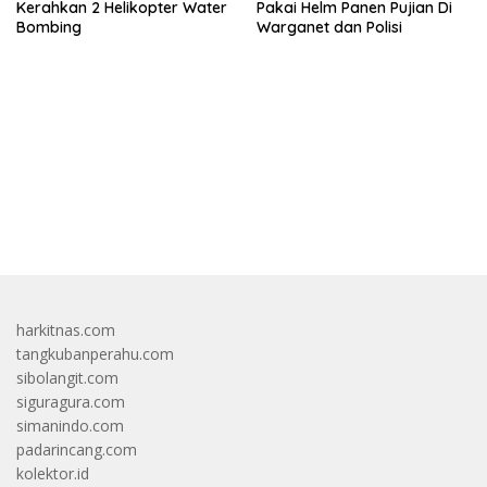
Kerahkan 2 Helikopter Water
Pakai Helm Panen Pujian Di
Bombing
Warganet dan Polisi
bandar besar starlight princess1000 bagi bonus
harkitnas.com
tangkubanperahu.com
sibolangit.com
siguragura.com
simanindo.com
padarincang.com
kolektor.id