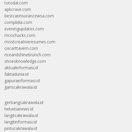
totodal.com
apkcrave.com
bestcarinsurancewsa.com
complidia.com
eveningupdates.com
mcochacks.com
mostcreativeresumes.com
oxcarttavern.com
riceandshinebrunch.com
shoesknowledge.com
aktualinformasi.id
faktadunia.id
gapurainformasi.id
gariscakrawala.id
gerbangcakrawala.id
helvetianews.id
langitcakrawala.id
langitinformasi.id
pintucakrawala.id