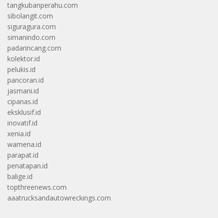
tangkubanperahu.com
sibolangit.com
siguragura.com
simanindo.com
padarincang.com
kolektor.id
pelukis.id
pancoran.id
jasmani.id
cipanas.id
eksklusif.id
inovatif.id
xenia.id
wamena.id
parapat.id
penatapan.id
balige.id
topthreenews.com
aaatrucksandautowreckings.com