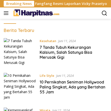
Langsung
an China
Breaking News
Fangfang Resmi Laporkan Vicky Prasetyo Yang
ke
konten
Harpitnas
Berita Terbaru
Kesehatan
Juni 11, 2024
7 Tanda Tubuh Kekurangan
Kalsium, Salah Satunya Bisa
Merusak Gigi
Life Style
Juni 11, 2024
10 Pernikahan Seniman Hollywood
Paling Singkat, Ada yang Bertahan
55 Jam
Wisata
Juni 11, 2024