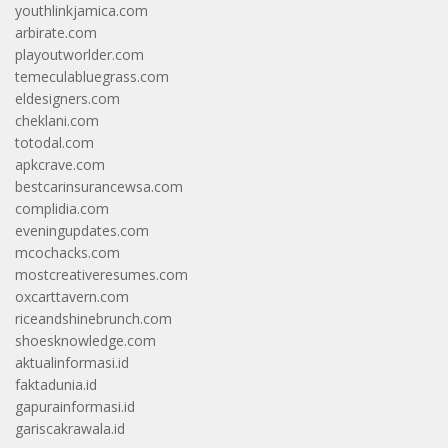
youthlinkjamica.com
arbirate.com
playoutworlder.com
temeculabluegrass.com
eldesigners.com
cheklani.com
totodal.com
apkcrave.com
bestcarinsurancewsa.com
complidia.com
eveningupdates.com
mcochacks.com
mostcreativeresumes.com
oxcarttavern.com
riceandshinebrunch.com
shoesknowledge.com
aktualinformasi.id
faktadunia.id
gapurainformasi.id
gariscakrawala.id