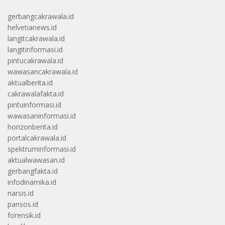
gerbangcakrawala.id
helvetianews.id
langitcakrawala.id
langitinformasi.id
pintucakrawala.id
wawasancakrawala.id
aktualberita.id
cakrawalafakta.id
pintuinformasi.id
wawasaninformasi.id
horizonberita.id
portalcakrawala.id
spektruminformasi.id
aktualwawasan.id
gerbangfakta.id
infodinamika.id
narsis.id
pansos.id
forensik.id