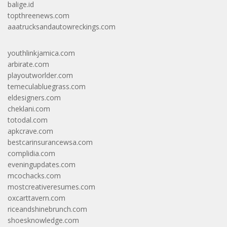
balige.id
topthreenews.com
aaatrucksandautowreckings.com
youthlinkjamica.com
arbirate.com
playoutworlder.com
temeculabluegrass.com
eldesigners.com
cheklani.com
totodal.com
apkcrave.com
bestcarinsurancewsa.com
complidia.com
eveningupdates.com
mcochacks.com
mostcreativeresumes.com
oxcarttavern.com
riceandshinebrunch.com
shoesknowledge.com