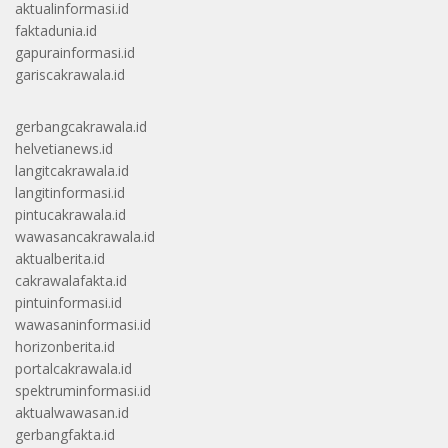
aktualinformasi.id
faktadunia.id
gapurainformasi.id
gariscakrawala.id
gerbangcakrawala.id
helvetianews.id
langitcakrawala.id
langitinformasi.id
pintucakrawala.id
wawasancakrawala.id
aktualberita.id
cakrawalafakta.id
pintuinformasi.id
wawasaninformasi.id
horizonberita.id
portalcakrawala.id
spektruminformasi.id
aktualwawasan.id
gerbangfakta.id