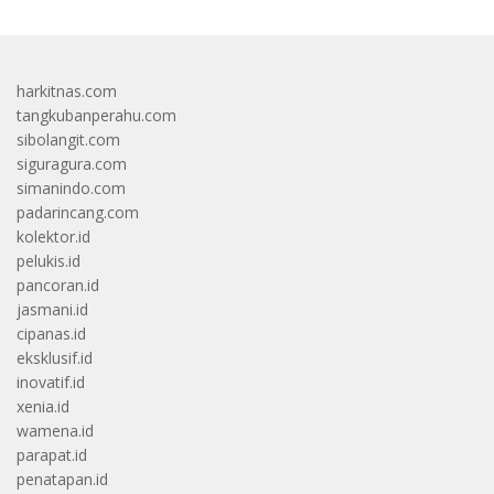
harkitnas.com
tangkubanperahu.com
sibolangit.com
siguragura.com
simanindo.com
padarincang.com
kolektor.id
pelukis.id
pancoran.id
jasmani.id
cipanas.id
eksklusif.id
inovatif.id
xenia.id
wamena.id
parapat.id
penatapan.id