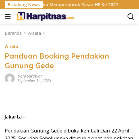
Langsung
 RAM Berencana Memperburuk Pasar HP Ke 2027
Breaking News
Dapur M
ke
konten
Beranda
Wisata
Wisata
Panduan Booking Pendakian
Gunung Gede
Dara Sarasvati
September 14, 2025
Jakarta
–
Pendakian Gunung Gede dibuka kembali Dari 22 April
2025, Sesudah Sebelumnya ditutup akibat peningkatan