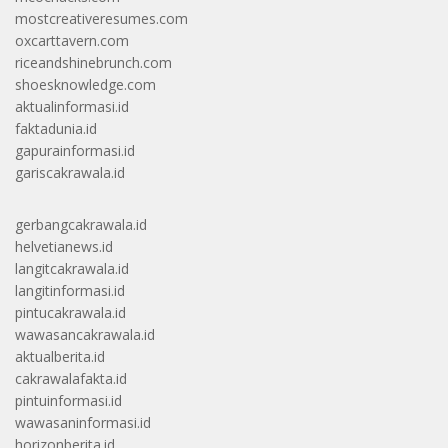
mostcreativeresumes.com
oxcarttavern.com
riceandshinebrunch.com
shoesknowledge.com
aktualinformasi.id
faktadunia.id
gapurainformasi.id
gariscakrawala.id
gerbangcakrawala.id
helvetianews.id
langitcakrawala.id
langitinformasi.id
pintucakrawala.id
wawasancakrawala.id
aktualberita.id
cakrawalafakta.id
pintuinformasi.id
wawasaninformasi.id
horizonberita.id