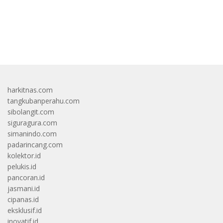
bandar besar starlight princess1000 bagi bonus
harkitnas.com
tangkubanperahu.com
sibolangit.com
siguragura.com
simanindo.com
padarincang.com
kolektor.id
pelukis.id
pancoran.id
jasmani.id
cipanas.id
eksklusif.id
inovatif.id