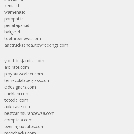
xenia.id
wamena.id
parapat.id
penatapan.id
balige.id
topthreenews.com
aaatrucksandautowreckings.com
youthlinkjamica.com
arbirate.com
playoutworlder.com
temeculabluegrass.com
eldesigners.com
cheklani.com
totodal.com
apkcrave.com
bestcarinsurancewsa.com
complidia.com
eveningupdates.com
mcochacks.com