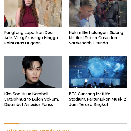
Fangfang Laporkan Dua
Hakim Berhalangan, Sidang
Adik Vicky Prasetyo Hingga
Mediasi Ruben Onsu dan
Polisi atas Dugaan
Sarwendah Ditunda
Penghinaan
Kim Soo Hyun Kembali
BTS Guncang MetLife
Setelahnya 16 Bulan Vakum,
Stadium, Pertunjukan Musik 2
Disambut Antusias Fanss
Jam Terasa Singkat