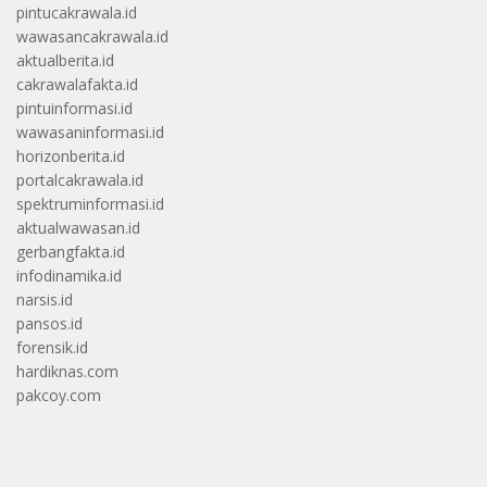
pintucakrawala.id
wawasancakrawala.id
aktualberita.id
cakrawalafakta.id
pintuinformasi.id
wawasaninformasi.id
horizonberita.id
portalcakrawala.id
spektruminformasi.id
aktualwawasan.id
gerbangfakta.id
infodinamika.id
narsis.id
pansos.id
forensik.id
hardiknas.com
pakcoy.com