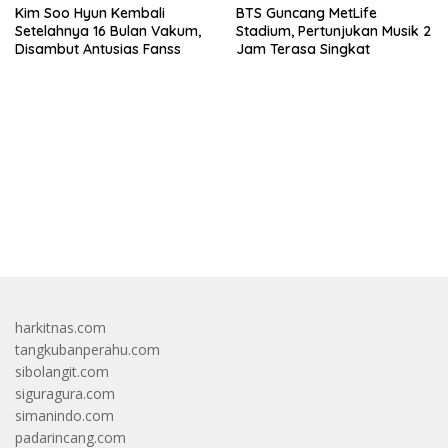
Kim Soo Hyun Kembali
BTS Guncang MetLife
Setelahnya 16 Bulan Vakum,
Stadium, Pertunjukan Musik 2
Disambut Antusias Fanss
Jam Terasa Singkat
bandar besar starlight princess1000 bagi bonus
harkitnas.com
tangkubanperahu.com
sibolangit.com
siguragura.com
simanindo.com
padarincang.com