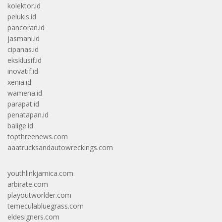
kolektor.id
pelukis.id
pancoran.id
jasmani.id
cipanas.id
eksklusif.id
inovatif.id
xenia.id
wamena.id
parapat.id
penatapan.id
balige.id
topthreenews.com
aaatrucksandautowreckings.com
youthlinkjamica.com
arbirate.com
playoutworlder.com
temeculabluegrass.com
eldesigners.com