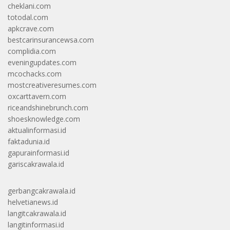
cheklani.com
totodal.com
apkcrave.com
bestcarinsurancewsa.com
complidia.com
eveningupdates.com
mcochacks.com
mostcreativeresumes.com
oxcarttavern.com
riceandshinebrunch.com
shoesknowledge.com
aktualinformasi.id
faktadunia.id
gapurainformasi.id
gariscakrawala.id
gerbangcakrawala.id
helvetianews.id
langitcakrawala.id
langitinformasi.id