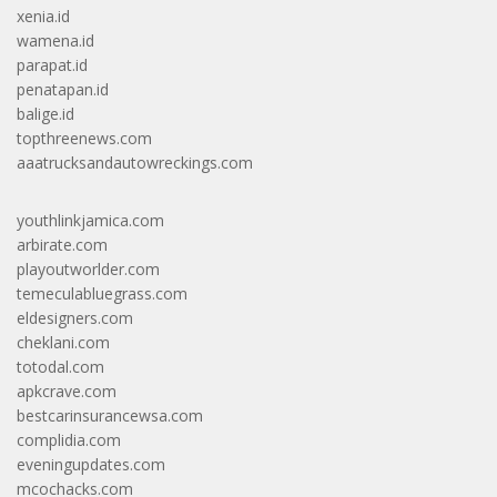
xenia.id
wamena.id
parapat.id
penatapan.id
balige.id
topthreenews.com
aaatrucksandautowreckings.com
youthlinkjamica.com
arbirate.com
playoutworlder.com
temeculabluegrass.com
eldesigners.com
cheklani.com
totodal.com
apkcrave.com
bestcarinsurancewsa.com
complidia.com
eveningupdates.com
mcochacks.com