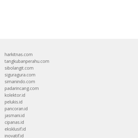
bandar besar starlight princess1000 bagi bonus
harkitnas.com
tangkubanperahu.com
sibolangit.com
siguragura.com
simanindo.com
padarincang.com
kolektor.id
pelukis.id
pancoran.id
jasmani.id
cipanas.id
eksklusif.id
inovatif.id