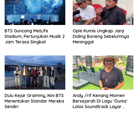
BTS Guncang MetLife
Opie Kumis Ungkap Janji
Stadium, Pertunjukan Musik 2
Diding Boneng Sebelumnya
Jam Terasa Singkat
Meninggal
Dulu Kejar Grammy, Kini BTS
Andy /rif Kenang Momen
Menentukan Standar Mereka
Bersejarah Di Lagu ‘Dunia’
Sendiri
Lolos Soundtrack Layar
Lebar Spider-Man