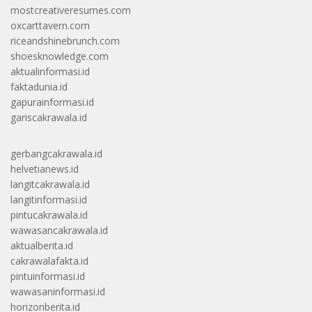
mostcreativeresumes.com
oxcarttavern.com
riceandshinebrunch.com
shoesknowledge.com
aktualinformasi.id
faktadunia.id
gapurainformasi.id
gariscakrawala.id
gerbangcakrawala.id
helvetianews.id
langitcakrawala.id
langitinformasi.id
pintucakrawala.id
wawasancakrawala.id
aktualberita.id
cakrawalafakta.id
pintuinformasi.id
wawasaninformasi.id
horizonberita.id