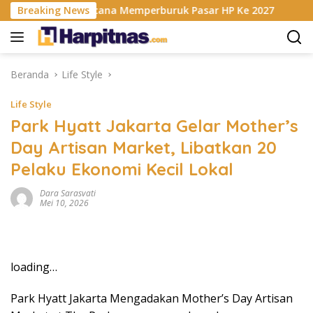
Langsung
sis RAM Berencana Memperburuk Pasar HP Ke 2027
Breaking News
Dapu
ke
konten
Beranda
Life Style
Life Style
Park Hyatt Jakarta Gelar Mother’s
Day Artisan Market, Libatkan 20
Pelaku Ekonomi Kecil Lokal
Dara Sarasvati
Mei 10, 2026
loading…
Park Hyatt Jakarta Mengadakan Mother’s Day Artisan