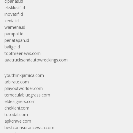
cipanas.id
eksklusif.id
inovatif.id
xenia.id
wamena.id
parapat.id
penatapan.id
balige.id
topthreenews.com
aaatrucksandautowreckings.com
youthlinkjamica.com
arbirate.com
playoutworlder.com
temeculabluegrass.com
eldesigners.com
cheklani.com
totodal.com
apkcrave.com
bestcarinsurancewsa.com