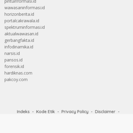
pintuinformasi.id
wawasaninformasi.id
horizonberita.id
portalcakrawala.id
spektruminformasi.id
aktualwawasan.id
gerbangfakta.id
infodinamika.id
narsis.id
pansos.id
forensik.id
hardiknas.com
pakcoy.com
Indeks
Kode Etik
Privacy Policy
Disclaimer
Pedoman Media Siber
© Copyright 2024
Harpitnas.com