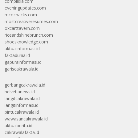
complidia.com
eveningupdates.com
mcochacks.com
mostcreativeresumes.com
oxcarttavern.com
riceandshinebrunch.com
shoesknowledge.com
aktualinformasi.id
faktadunia.id
gapurainformasi.id
gariscakrawala.id
gerbangcakrawala.id
helvetianews.id
langitcakrawala.id
langitinformasi.id
pintucakrawala.id
wawasancakrawala.id
aktualberita.id
cakrawalafakta.id