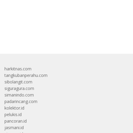
bandar besar starlight princess1000 bagi bonus
harkitnas.com
tangkubanperahu.com
sibolangit.com
siguragura.com
simanindo.com
padarincang.com
kolektor.id
pelukis.id
pancoran.id
jasmani.id