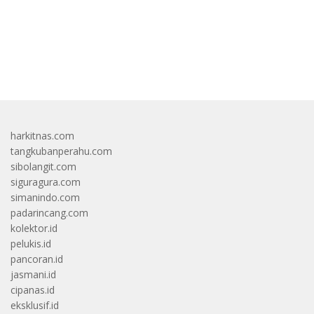
bandar besar starlight princess1000 bagi bonus
harkitnas.com
tangkubanperahu.com
sibolangit.com
siguragura.com
simanindo.com
padarincang.com
kolektor.id
pelukis.id
pancoran.id
jasmani.id
cipanas.id
eksklusif.id