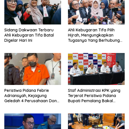
Sidang Dakwaan Terbaru
Ahli Kebugaran Tifa Pilih
Ahli Kebugaran Tifa Batal
Hijrah, Mengungkapkan
Digelar Hari Ini
Tugasnya Yang Berhubungan
Di Ijazah Jokowi Sudah
Cukup
Peristiwa Pidana Febrie
Staf Administrasi KPK yang
Adriansyah, Kejagung
Terjerat Peristiwa Pidana
Geledah 4 Perusahaan Don
Bupati Pemalang Bakal
Ritto yang Diduga Dari
Diperiksa Dewas
Sebab Itu Tempat Cuci Uang