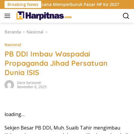
Langsung
sis RAM Berencana Memperburuk Pasar HP Ke 2027
Breaking News
Dapu
ke
konten
Beranda
Nasional
Nasional
PB DDI Imbau Waspadai
Propaganda Jihad Persatuan
Dunia ISIS
Dara Sarasvati
November 6, 2025
loading…
Sekjen Besar PB DDI, Muh. Suaib Tahir mengimbau