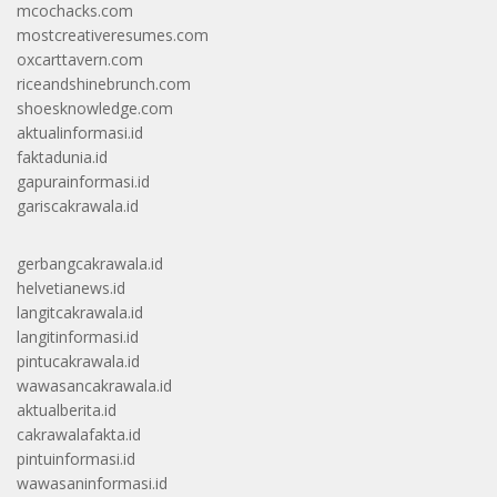
mcochacks.com
mostcreativeresumes.com
oxcarttavern.com
riceandshinebrunch.com
shoesknowledge.com
aktualinformasi.id
faktadunia.id
gapurainformasi.id
gariscakrawala.id
gerbangcakrawala.id
helvetianews.id
langitcakrawala.id
langitinformasi.id
pintucakrawala.id
wawasancakrawala.id
aktualberita.id
cakrawalafakta.id
pintuinformasi.id
wawasaninformasi.id