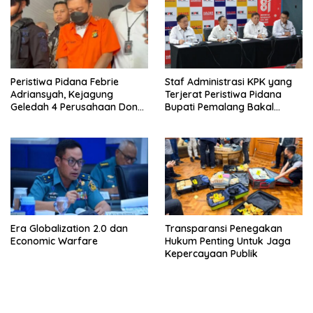
Peristiwa Pidana Febrie
Staf Administrasi KPK yang
Adriansyah, Kejagung
Terjerat Peristiwa Pidana
Geledah 4 Perusahaan Don
Bupati Pemalang Bakal
Ritto yang Diduga Dari
Diperiksa Dewas
Sebab Itu Tempat Cuci Uang
Era Globalization 2.0 dan
Transparansi Penegakan
Economic Warfare
Hukum Penting Untuk Jaga
Kepercayaan Publik