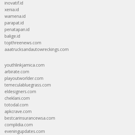
inovatif.id
xenia.id
wamena.id
parapat.id
penatapan.id
balige.id
topthreenews.com
aaatrucksandautowreckings.com
youthlinkjamica.com
arbirate.com
playoutworlder.com
temeculabluegrass.com
eldesigners.com
cheklani.com
totodal.com
apkcrave.com
bestcarinsurancewsa.com
complidia.com
eveningupdates.com