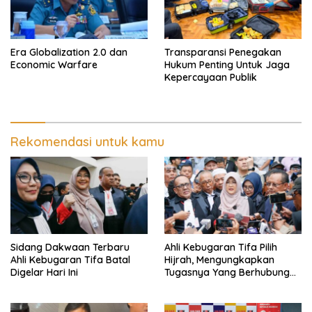
Era Globalization 2.0 dan
Transparansi Penegakan
Economic Warfare
Hukum Penting Untuk Jaga
Kepercayaan Publik
Rekomendasi untuk kamu
Sidang Dakwaan Terbaru
Ahli Kebugaran Tifa Pilih
Ahli Kebugaran Tifa Batal
Hijrah, Mengungkapkan
Digelar Hari Ini
Tugasnya Yang Berhubungan
Di Ijazah Jokowi Sudah
Cukup