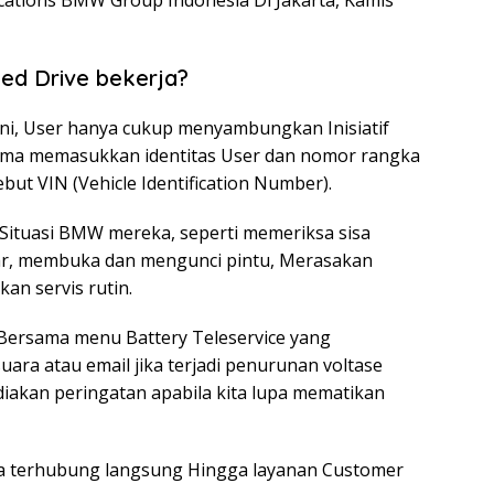
ications BMW Group Indonesia Di Jakarta, Kamis
d Drive bekerja?
ini, User hanya cukup menyambungkan Inisiatif
a memasukkan identitas User dan nomor rangka
but VIN (Vehicle Identification Number).
u Situasi BMW mereka, seperti memeriksa sisa
ar, membuka dan mengunci pintu, Merasakan
an servis rutin.
Bersama menu Battery Teleservice yang
ara atau email jika terjadi penurunan voltase
diakan peringatan apabila kita lupa mematikan
a terhubung langsung Hingga layanan Customer