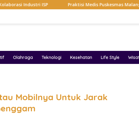
i ISP
Praktisi Medis Puskesmas Malang Ikut Ejek Pasien
if
Olahraga
Teknologi
Kesehatan
Life Style
Wisa
band
tau Mobilnya Untuk Jarak
 Genggam