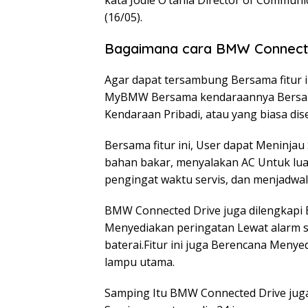
kata Jodie O’tania Director of Commun
(16/05).
Bagaimana cara BMW Connecte
Agar dapat tersambung Bersama fitur 
MyBMW Bersama kendaraannya Bersam
Kendaraan Pribadi, atau yang biasa dise
Bersama fitur ini, User dapat Meninja
bahan bakar, menyalakan AC Untuk lu
pengingat waktu servis, dan menjadwalk
BMW Connected Drive juga dilengkapi 
Menyediakan peringatan Lewat alarm su
baterai.Fitur ini juga Berencana Menye
lampu utama.
Samping Itu BMW Connected Drive jug