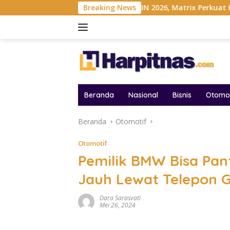
Langsung
esia
Gelar MAIN 2026, Matrix Perkuat Kolaborasi Industr
Breaking News
ke
konten
Beranda
Nasional
Bisnis
Otomot
Beranda
Otomotif
Otomotif
Pemilik BMW Bisa Pan
Jauh Lewat Telepon
Dara Sarasvati
Mei 26, 2024