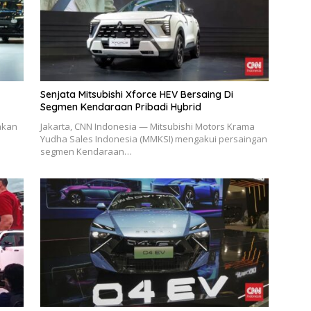
Senjata Mitsubishi Xforce HEV Bersaing Di
Segmen Kendaraan Pribadi Hybrid
akan
Jakarta, CNN Indonesia — Mitsubishi Motors Krama
Yudha Sales Indonesia (MMKSI) mengakui persaingan
segmen Kendaraan…