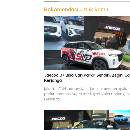
Rekomendasi untuk kamu
Jaecoo J7 Bisa Cari Parkir Sendiri, Begini C
Kerjanya
Jakarta, CNN Indonesia — Jaecoo memperagakan 
parkir otomatis Super Intelligent Valet Parking (SI
Gaikindo…