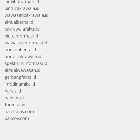
langitinformasi.id
pintucakrawala.id
wawasancakrawala.id
aktualberita.id
cakrawalafakta.id
pintuinformasi.id
wawasaninformasi.id
horizonberita.id
portalcakrawala.id
spektruminformasi.id
aktualwawasan.id
gerbangfakta.id
infodinamika.id
narsis.id
pansos.id
forensik.id
hardiknas.com
pakcoy.com