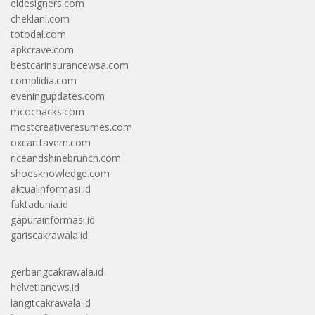
eldesigners.com
cheklani.com
totodal.com
apkcrave.com
bestcarinsurancewsa.com
complidia.com
eveningupdates.com
mcochacks.com
mostcreativeresumes.com
oxcarttavern.com
riceandshinebrunch.com
shoesknowledge.com
aktualinformasi.id
faktadunia.id
gapurainformasi.id
gariscakrawala.id
gerbangcakrawala.id
helvetianews.id
langitcakrawala.id