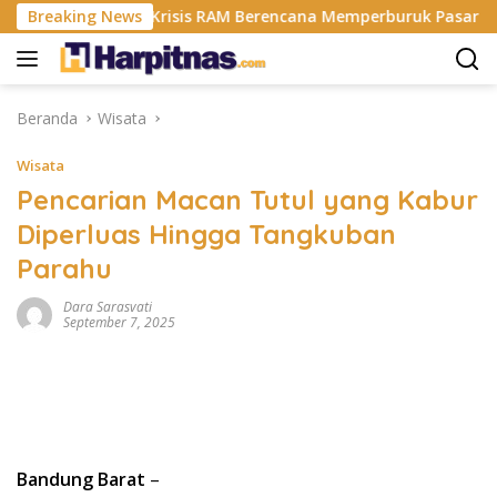
Langsung
sung Sebut Krisis RAM Berencana Memperburuk Pasar HP Ke 20
Breaking News
ke
konten
Beranda
Wisata
Wisata
Pencarian Macan Tutul yang Kabur
Diperluas Hingga Tangkuban
Parahu
Dara Sarasvati
September 7, 2025
Bandung Barat
–