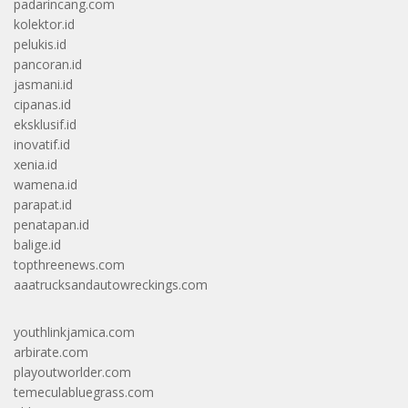
padarincang.com
kolektor.id
pelukis.id
pancoran.id
jasmani.id
cipanas.id
eksklusif.id
inovatif.id
xenia.id
wamena.id
parapat.id
penatapan.id
balige.id
topthreenews.com
aaatrucksandautowreckings.com
youthlinkjamica.com
arbirate.com
playoutworlder.com
temeculabluegrass.com