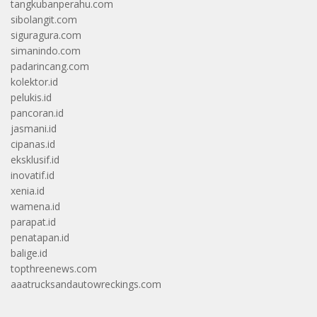
tangkubanperahu.com
sibolangit.com
siguragura.com
simanindo.com
padarincang.com
kolektor.id
pelukis.id
pancoran.id
jasmani.id
cipanas.id
eksklusif.id
inovatif.id
xenia.id
wamena.id
parapat.id
penatapan.id
balige.id
topthreenews.com
aaatrucksandautowreckings.com