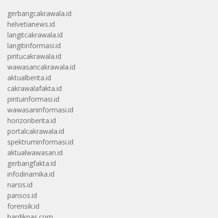
gerbangcakrawala.id
helvetianews.id
langitcakrawala.id
langitinformasi.id
pintucakrawala.id
wawasancakrawala.id
aktualberita.id
cakrawalafakta.id
pintuinformasi.id
wawasaninformasi.id
horizonberita.id
portalcakrawala.id
spektruminformasi.id
aktualwawasan.id
gerbangfakta.id
infodinamika.id
narsis.id
pansos.id
forensik.id
hardiknas.com