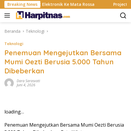
Langsung
Banting, Alat Elektronik Ke Mata Rossa
Breaking News
Project Pop R
ke
konten
Beranda
Teknologi
Teknologi
Penemuan Mengejutkan Bersama
Mumi Oezti Berusia 5.000 Tahun
Dibeberkan
Dara Sarasvati
Juni 4, 2026
loading…
Penemuan Mengejutkan Bersama Mumi Oezti Berusia