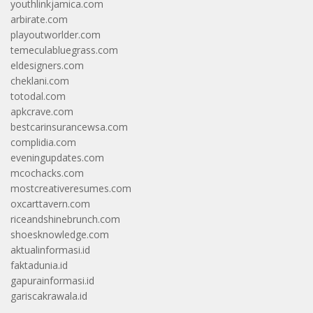
youthlinkjamica.com
arbirate.com
playoutworlder.com
temeculabluegrass.com
eldesigners.com
cheklani.com
totodal.com
apkcrave.com
bestcarinsurancewsa.com
complidia.com
eveningupdates.com
mcochacks.com
mostcreativeresumes.com
oxcarttavern.com
riceandshinebrunch.com
shoesknowledge.com
aktualinformasi.id
faktadunia.id
gapurainformasi.id
gariscakrawala.id