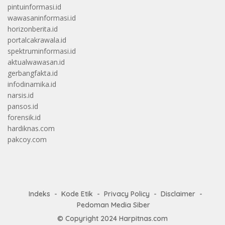
pintuinformasi.id
wawasaninformasi.id
horizonberita.id
portalcakrawala.id
spektruminformasi.id
aktualwawasan.id
gerbangfakta.id
infodinamika.id
narsis.id
pansos.id
forensik.id
hardiknas.com
pakcoy.com
Indeks
Kode Etik
Privacy Policy
Disclaimer
Pedoman Media Siber
© Copyright 2024
Harpitnas.com