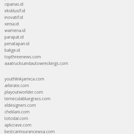
cipanas.id
eksklusif.id
inovatif.id
xenia.id
wamena.id
parapat.id
penatapan.id
balige.id
topthreenews.com
aaatrucksandautowreckings.com
youthlinkjamica.com
arbirate.com
playoutworlder.com
temeculabluegrass.com
eldesigners.com
cheklani.com
totodal.com
apkcrave.com
bestcarinsurancewsa.com