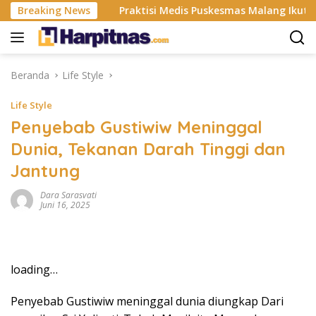
Langsung
ustri ISP
Breaking News
Praktisi Medis Puskesmas Malang Ikut Ejek Pa
ke
konten
Beranda
Life Style
Life Style
Penyebab Gustiwiw Meninggal
Dunia, Tekanan Darah Tinggi dan
Jantung
Dara Sarasvati
Juni 16, 2025
loading…
Penyebab Gustiwiw meninggal dunia diungkap Dari