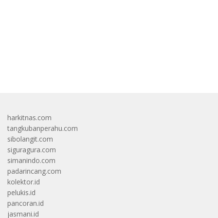
bandar besar starlight princess1000 bagi bonus
harkitnas.com
tangkubanperahu.com
sibolangit.com
siguragura.com
simanindo.com
padarincang.com
kolektor.id
pelukis.id
pancoran.id
jasmani.id