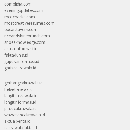
complidia.com
eveningupdates.com
mcochacks.com
mostcreativeresumes.com
oxcarttavern.com
riceandshinebrunch.com
shoesknowledge.com
aktualinformasi.id
faktadunia.id
gapurainformasi.id
gariscakrawala.id
gerbangcakrawala.id
helvetianews.id
langitcakrawala.id
langitinformasi.id
pintucakrawala.id
wawasancakrawala.id
aktualberita.id
cakrawalafakta.id