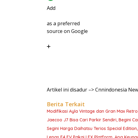
Add
as a preferred
source on Google
Artikel ini disadur –> Cnnindonesia Ne
Berita Terkait
Modifikasi Ayla Vintage dan Gran Max Retro
Jaecoo J7 Bisa Cari Parkir Sendiri, Begini C
Segini Harga Daihatsu Terios Special Edition
Lepas E4 EV Pakai LEX Platform, Apa Keun