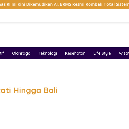
Dikemudikan AI, BRMS Resmi Rombak Total Sistemnya
S
if
Olahraga
Teknologi
Kesehatan
Life Style
Wisa
band
ti Hingga Bali