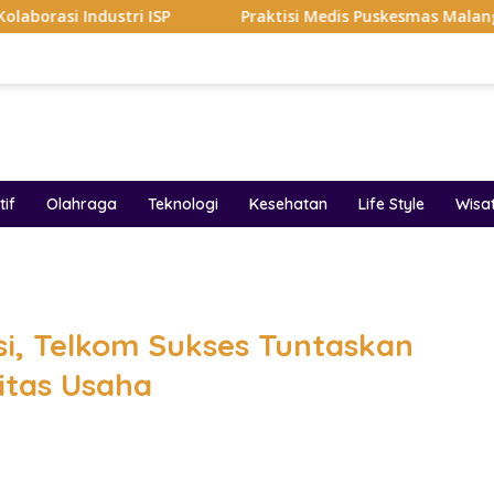
 ISP
Praktisi Medis Puskesmas Malang Ikut Ejek Pasien
if
Olahraga
Teknologi
Kesehatan
Life Style
Wisa
band
i, Telkom Sukses Tuntaskan
titas Usaha