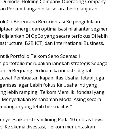
ng Di model Holding Company-Operating Company
n Perkembangan nilai secara berkelanjutan.
HoldCo Berencana Berorientasi Ke pengelolaan
iptaan sinergi, dan optimalisasi nilai antar segmen
l dijalankan Di OpCo yang secara terfokus Di lebih
astructure, B2B ICT, dan International Business.
nt & Portfolio Telkom Seno Soemadji
ortofolio merupakan langkah strategis Sebagai
 Di Berjuang Di dinamika industri digital.
Lewat Pembuatan kapabilitas Usaha, tetapi juga
anisasi agar Lebih fokus Ke Usaha inti yang
ang lebih ramping, Telkom Memiliki fondasi yang
le, Menyediakan Penanaman Modal Asing secara
embangan yang lebih berkualitas.”
enyelesaikan streamlining Pada 10 entitas Lewat
is. Ke skema divestasi, Telkom menuntaskan