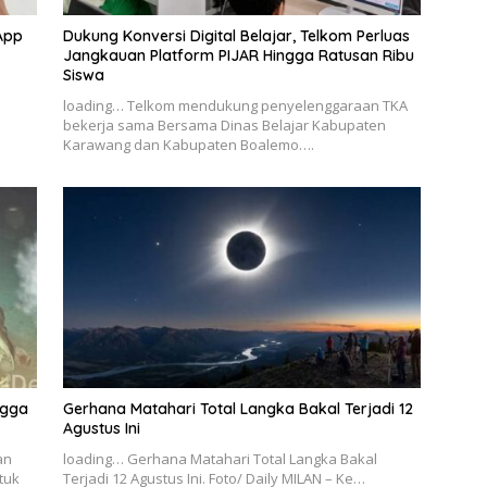
App
Dukung Konversi Digital Belajar, Telkom Perluas
Jangkauan Platform PIJAR Hingga Ratusan Ribu
Siswa
–
loading… Telkom mendukung penyelenggaraan TKA
bekerja sama Bersama Dinas Belajar Kabupaten
Karawang dan Kabupaten Boalemo….
ngga
Gerhana Matahari Total Langka Bakal Terjadi 12
Agustus Ini
an
loading… Gerhana Matahari Total Langka Bakal
tuk
Terjadi 12 Agustus Ini. Foto/ Daily MILAN – Ke…