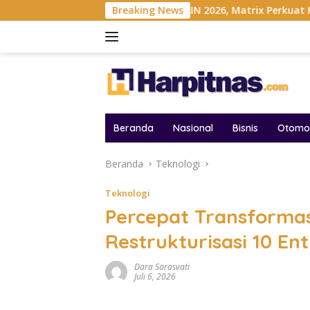
Langsung
sia
Gelar MAIN 2026, Matrix Perkuat Kolaborasi Industri
Breaking News
ke
konten
Beranda
Nasional
Bisnis
Otomot
Beranda
Teknologi
Teknologi
Percepat Transformas
Restrukturisasi 10 En
Dara Sarasvati
Juli 6, 2026