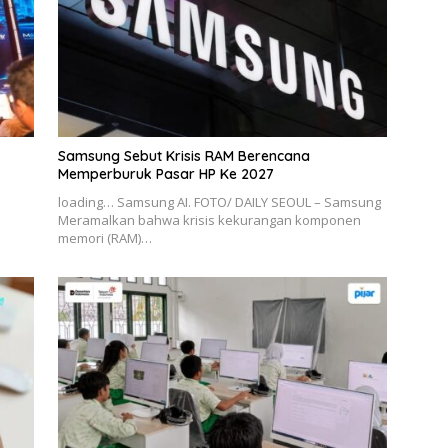
Samsung Sebut Krisis RAM Berencana
Memperburuk Pasar HP Ke 2027
loading… Samsung AI. FOTO/ DAILY SEOUL – Samsung
Meramalkan bahwa krisis kekurangan komponen
memori (RAM)…