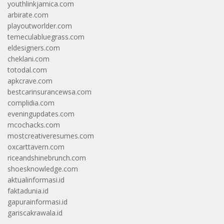
youthlinkjamica.com
arbirate.com
playoutworlder.com
temeculabluegrass.com
eldesigners.com
cheklani.com
totodal.com
apkcrave.com
bestcarinsurancewsa.com
complidia.com
eveningupdates.com
mcochacks.com
mostcreativeresumes.com
oxcarttavern.com
riceandshinebrunch.com
shoesknowledge.com
aktualinformasi.id
faktadunia.id
gapurainformasi.id
gariscakrawala.id