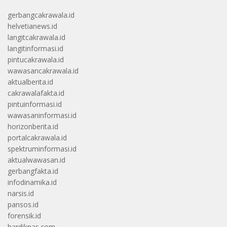
gerbangcakrawala.id
helvetianews.id
langitcakrawala.id
langitinformasi.id
pintucakrawala.id
wawasancakrawala.id
aktualberita.id
cakrawalafakta.id
pintuinformasi.id
wawasaninformasi.id
horizonberita.id
portalcakrawala.id
spektruminformasi.id
aktualwawasan.id
gerbangfakta.id
infodinamika.id
narsis.id
pansos.id
forensik.id
hardiknas.com