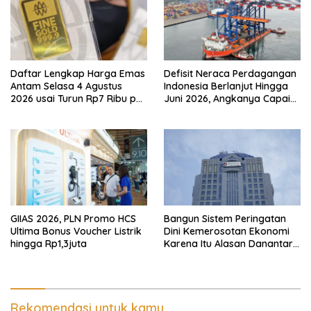
Daftar Lengkap Harga Emas
Defisit Neraca Perdagangan
Antam Selasa 4 Agustus
Indonesia Berlanjut Hingga
2026 usai Turun Rp7 Ribu per
Juni 2026, Angkanya Capai
Gram
USD450 Juta
GIIAS 2026, PLN Promo HCS
Bangun Sistem Peringatan
Ultima Bonus Voucher Listrik
Dini Kemerosotan Ekonomi
hingga Rp1,3juta
Karena Itu Alasan Danantara
Ikut Nimbrung Ke KSSK
Rekomendasi untuk kamu