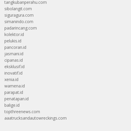
tangkubanperahu.com
sibolangit.com
siguragura.com
simanindo.com
padarincang.com
kolektor.id
pelukis.id
pancoran.id
jasmani.id
cipanas.id
eksklusif.id
inovatif.id
xenia.id
wamena.id
parapat.id
penatapan.id
balige.id
topthreenews.com
aaatrucksandautowreckings.com