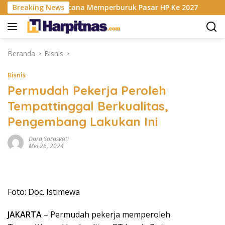
Langsung
is RAM Berencana Memperburuk Pasar HP Ke 2027
Breaking News
Dapur
ke
konten
Beranda
Bisnis
Bisnis
Permudah Pekerja Peroleh
Tempattinggal Berkualitas,
Pengembang Lakukan Ini
Dara Sarasvati
Mei 26, 2024
Foto: Doc. Istimewa
JAKARTA
– Permudah pekerja memperoleh