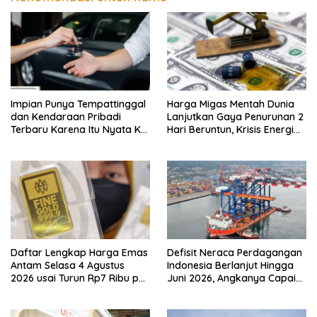
Impian Punya Tempattinggal
Harga Migas Mentah Dunia
dan Kendaraan Pribadi
Lanjutkan Gaya Penurunan 2
Terbaru Karena Itu Nyata Ke
Hari Beruntun, Krisis Energi
BRI Consumer Expo 2026
Internasional Berakhir?
PIK2!
Daftar Lengkap Harga Emas
Defisit Neraca Perdagangan
Antam Selasa 4 Agustus
Indonesia Berlanjut Hingga
2026 usai Turun Rp7 Ribu per
Juni 2026, Angkanya Capai
Gram
USD450 Juta