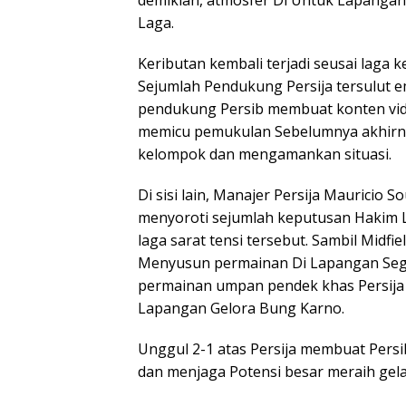
demikian, atmosfer Di Untuk Lapangan t
Laga.
Keributan kembali terjadi seusai laga
Sejumlah Pendukung Persija tersulut 
pendukung Persib membuat konten vide
memicu pemukulan Sebelumnya akhirn
kelompok dan mengamankan situasi.
Di sisi lain, Manajer Persija Mauricio
menyoroti sejumlah keputusan Hakim L
laga sarat tensi tersebut. Sambil Midfi
Menyusun permainan Di Lapangan Segi
permainan umpan pendek khas Persija t
Lapangan Gelora Bung Karno.
Unggul 2-1 atas Persija membuat Pers
dan menjaga Potensi besar meraih gel