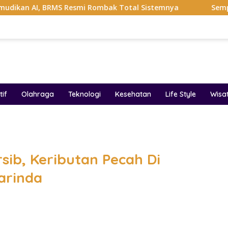
 BRMS Resmi Rombak Total Sistemnya
Sempat Viral Gaya 
if
Olahraga
Teknologi
Kesehatan
Life Style
Wisa
band
rsib, Keributan Pecah Di
arinda