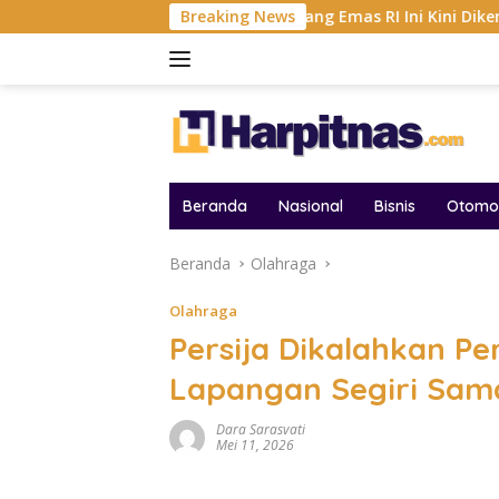
Langsung
r AFF 2026
Tambang Emas RI Ini Kini Dikemudikan AI,
Breaking News
ke
konten
Beranda
Nasional
Bisnis
Otomot
Beranda
Olahraga
Olahraga
Persija Dikalahkan Pe
Lapangan Segiri Sam
Dara Sarasvati
Mei 11, 2026