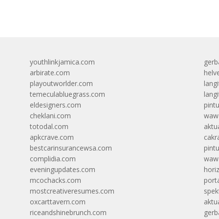
youthlinkjamica.com
gerb
arbirate.com
helv
playoutworlder.com
lang
temeculabluegrass.com
langi
eldesigners.com
pint
cheklani.com
wawa
totodal.com
aktua
apkcrave.com
cakr
bestcarinsurancewsa.com
pint
complidia.com
wawa
eveningupdates.com
hori
mcochacks.com
port
mostcreativeresumes.com
spek
oxcarttavern.com
aktu
riceandshinebrunch.com
gerb