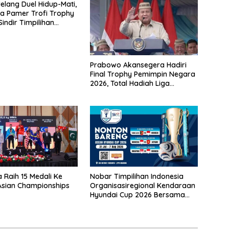
elang Duel Hidup-Mati,
a Pamer Trofi Trophy
indir Timpilihan
a
Prabowo Akansegera Hadiri
Final Trophy Pemimpin Negara
2026, Total Hadiah Liga
Tembus Rp15,5 Miliar
a Raih 15 Medali Ke
Nobar Timpilihan Indonesia
sian Championships
Organisasiregional Kendaraan
Hyundai Cup 2026 Bersama
VISION+ Di Meikarta, Catat
Jadwalnya!