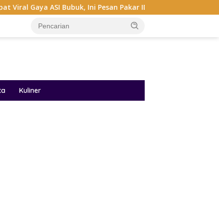
ASI Bubuk, Ini Pesan Pakar IDAI
Audrey Bianca Di Miss
ta
Kuliner
ar besar starlight princess1000 bagi bonus