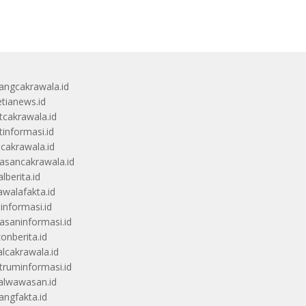
angcakrawala.id
etianews.id
itcakrawala.id
tinformasi.id
ucakrawala.id
sancakrawala.id
lberita.id
awalafakta.id
uinformasi.id
saninformasi.id
zonberita.id
alcakrawala.id
truminformasi.id
alwawasan.id
angfakta.id