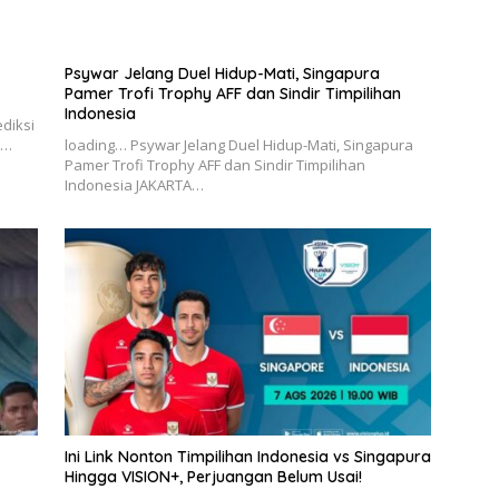
Psywar Jelang Duel Hidup-Mati, Singapura
Pamer Trofi Trophy AFF dan Sindir Timpilihan
Indonesia
ediksi
A…
loading… Psywar Jelang Duel Hidup-Mati, Singapura
Pamer Trofi Trophy AFF dan Sindir Timpilihan
Indonesia JAKARTA…
Ini Link Nonton Timpilihan Indonesia vs Singapura
Hingga VISION+, Perjuangan Belum Usai!