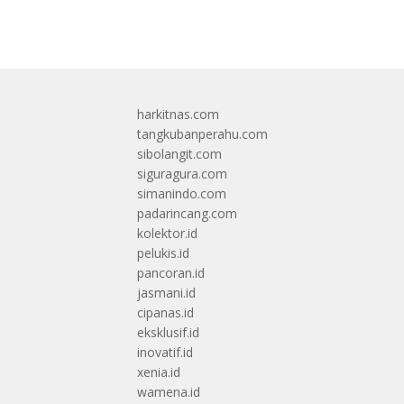
harkitnas.com
tangkubanperahu.com
sibolangit.com
siguragura.com
simanindo.com
padarincang.com
kolektor.id
pelukis.id
pancoran.id
jasmani.id
cipanas.id
eksklusif.id
inovatif.id
xenia.id
wamena.id