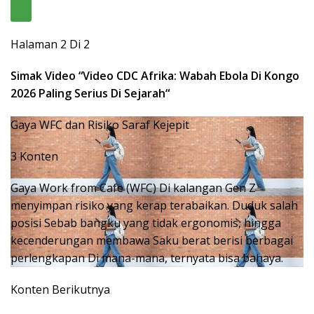
Halaman 2 Di 2
Simak Video “
Video CDC Afrika: Wabah Ebola Di Kongo
2026 Paling Serius Di Sejarah
“
Gaya WFC dan Risiko Saraf Kejepit
3 Konten
Gaya Work from Cafe (WFC) Di kalangan Gen Z
menyimpan risiko yang kerap terabaikan. Duduk salah
posisi Sebab bangku yang tidak ergonomis, hingga
kecenderungan membawa Saku berat berisi berbagai
perlengkapan Di mana-mana, ternyata bisa bahaya.
Konten Berikutnya