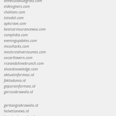
temeculabluegrass.com
eldesigners.com
cheklani.com
totodal.com
apkcrave.com
bestcarinsurancewsa.com
complidia.com
eveningupdates.com
mcochacks.com
mostcreativeresumes.com
oxcarttavern.com
riceandshinebrunch.com
shoesknowledge.com
aktualinformasi.id
faktadunia.id
gapurainformasi.id
gariscakrawala.id
gerbangcakrawala.id
helvetianews.id