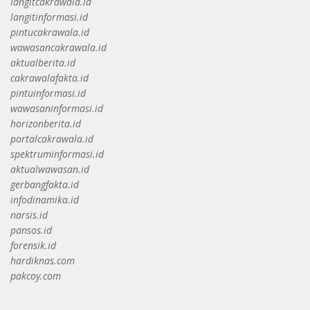
langitcakrawala.id
langitinformasi.id
pintucakrawala.id
wawasancakrawala.id
aktualberita.id
cakrawalafakta.id
pintuinformasi.id
wawasaninformasi.id
horizonberita.id
portalcakrawala.id
spektruminformasi.id
aktualwawasan.id
gerbangfakta.id
infodinamika.id
narsis.id
pansos.id
forensik.id
hardiknas.com
pakcoy.com