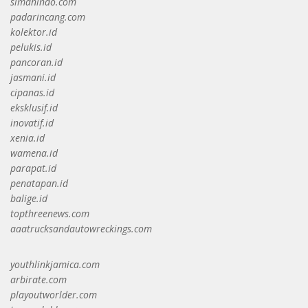
simanindo.com
padarincang.com
kolektor.id
pelukis.id
pancoran.id
jasmani.id
cipanas.id
eksklusif.id
inovatif.id
xenia.id
wamena.id
parapat.id
penatapan.id
balige.id
topthreenews.com
aaatrucksandautowreckings.com
youthlinkjamica.com
arbirate.com
playoutworlder.com