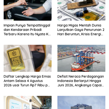
Impian Punya Tempattinggal
Harga Migas Mentah Dunia
dan Kendaraan Pribadi
Lanjutkan Gaya Penurunan 2
Terbaru Karena Itu Nyata Ke
Hari Beruntun, Krisis Energi
BRI Consumer Expo 2026
Internasional Berakhir?
PIK2!
Daftar Lengkap Harga Emas
Defisit Neraca Perdagangan
Antam Selasa 4 Agustus
Indonesia Berlanjut Hingga
2026 usai Turun Rp7 Ribu per
Juni 2026, Angkanya Capai
Gram
USD450 Juta