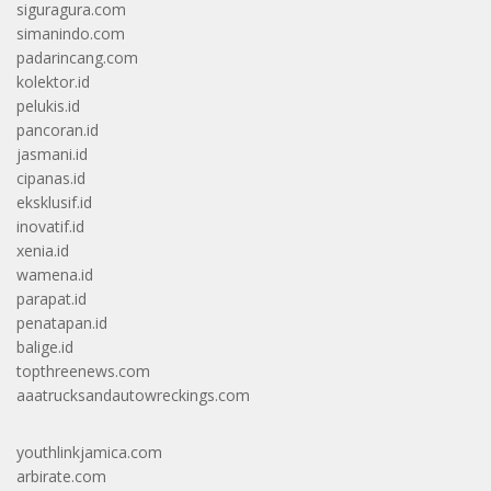
siguragura.com
simanindo.com
padarincang.com
kolektor.id
pelukis.id
pancoran.id
jasmani.id
cipanas.id
eksklusif.id
inovatif.id
xenia.id
wamena.id
parapat.id
penatapan.id
balige.id
topthreenews.com
aaatrucksandautowreckings.com
youthlinkjamica.com
arbirate.com