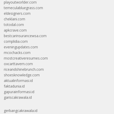
playoutworlder.com
temeculabluegrass.com
eldesigners.com
cheklani.com
totodal.com
apkcrave.com
bestcarinsurancewsa.com
complidia.com
eveningupdates.com
mcochacks.com
mostcreativeresumes.com
oxcarttavern.com
riceandshinebrunch.com
shoesknowledge.com
aktualinformasi.id
faktadunia.id
gapurainformasi.id
gariscakrawala.id
gerbangcakrawala.id