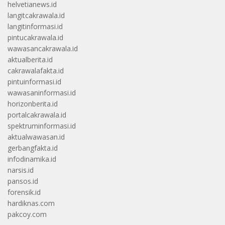
helvetianews.id
langitcakrawala.id
langitinformasi.id
pintucakrawala.id
wawasancakrawala.id
aktualberita.id
cakrawalafakta.id
pintuinformasi.id
wawasaninformasi.id
horizonberita.id
portalcakrawala.id
spektruminformasi.id
aktualwawasan.id
gerbangfakta.id
infodinamika.id
narsis.id
pansos.id
forensik.id
hardiknas.com
pakcoy.com