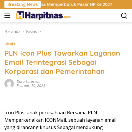
Langsung
 RAM Berencana Memperburuk Pasar HP Ke 2027
Breaking News
Dapur M
ke
konten
Beranda
Bisnis
Bisnis
PLN Icon Plus Tawarkan Layanan
Email Terintegrasi Sebagai
Korporasi dan Pemerintahan
Dara Sarasvati
Februari 10, 2025
Icon Plus, anak perusahaan Bersama PLN
Memperkenalkan ICONMail, sebuah layanan email
yang dirancang khusus Sebagai mendukung