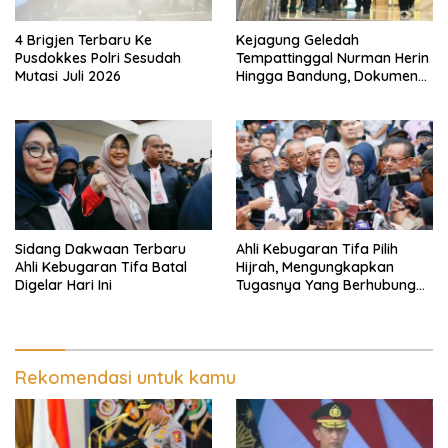
4 Brigjen Terbaru Ke
Kejagung Geledah
Pusdokkes Polri Sesudah
Tempattinggal Nurman Herin
Mutasi Juli 2026
Hingga Bandung, Dokumen
Penting Peristiwa Pidana
Febrie Adriansyah Disita
Sidang Dakwaan Terbaru
Ahli Kebugaran Tifa Pilih
Ahli Kebugaran Tifa Batal
Hijrah, Mengungkapkan
Digelar Hari Ini
Tugasnya Yang Berhubungan
Di Ijazah Jokowi Sudah
Cukup
Rekomendasi untuk kamu