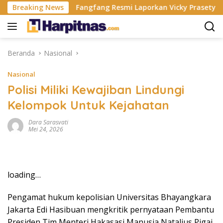
Langsung
 China
Breaking News
Fangfang Resmi Laporkan Vicky Prasetyo Yang B
ke
konten
Beranda
Nasional
Nasional
Polisi Miliki Kewajiban Lindungi
Kelompok Untuk Kejahatan
Dara Sarasvati
Mei 24, 2026
loading…
Pengamat hukum kepolisian Universitas Bhayangkara
Jakarta Edi Hasibuan mengkritik pernyataan Pembantu
Presiden Tim Menteri Hakasasi Manusia Natalius Pigai