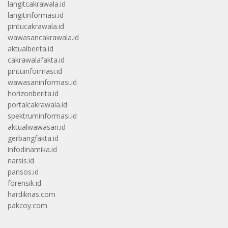
langitcakrawala.id
langitinformasi.id
pintucakrawala.id
wawasancakrawala.id
aktualberita.id
cakrawalafakta.id
pintuinformasi.id
wawasaninformasi.id
horizonberita.id
portalcakrawala.id
spektruminformasi.id
aktualwawasan.id
gerbangfakta.id
infodinamika.id
narsis.id
pansos.id
forensik.id
hardiknas.com
pakcoy.com