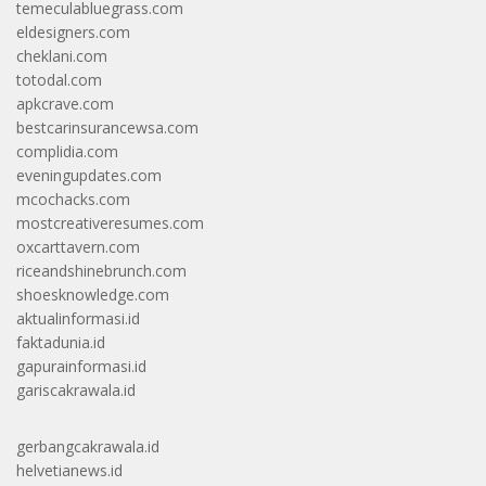
temeculabluegrass.com
eldesigners.com
cheklani.com
totodal.com
apkcrave.com
bestcarinsurancewsa.com
complidia.com
eveningupdates.com
mcochacks.com
mostcreativeresumes.com
oxcarttavern.com
riceandshinebrunch.com
shoesknowledge.com
aktualinformasi.id
faktadunia.id
gapurainformasi.id
gariscakrawala.id
gerbangcakrawala.id
helvetianews.id