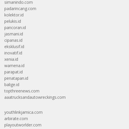
simanindo.com
padarincang.com
kolektor.id
pelukis.id
pancoran.id
jasmani.id
cipanas.id
eksklusif.id
inovatif.id
xenia.id
wamena.id
parapat.id
penatapan.id
balige.id
topthreenews.com
aaatrucksandautowreckings.com
youthlinkjamica.com
arbirate.com
playoutworlder.com