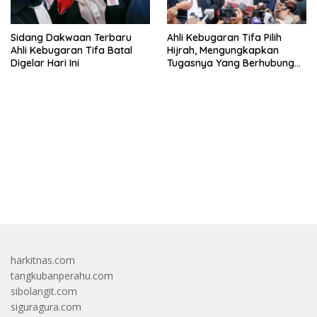
Sidang Dakwaan Terbaru
Ahli Kebugaran Tifa Pilih
Ahli Kebugaran Tifa Batal
Hijrah, Mengungkapkan
Digelar Hari Ini
Tugasnya Yang Berhubungan
Di Ijazah Jokowi Sudah
Cukup
bandar besar starlight princess1000 bagi bonus
harkitnas.com
tangkubanperahu.com
sibolangit.com
siguragura.com