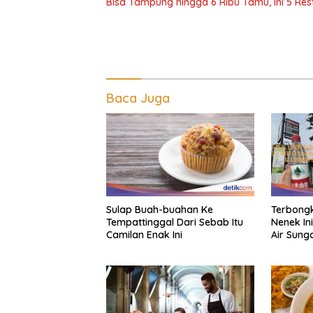
Bisa Tampung hingga 6 Ribu Tamu, Ini 5 Res
Baca Juga
Sulap Buah-buahan Ke
Terbongk
Tempattinggal Dari Sebab Itu
Nenek Ini
Camilan Enak Ini
Air Sung