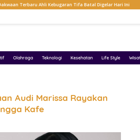
Ahli Kebugaran Tifa Batal Digelar Hari Ini
Segini Harg
if
Olahraga
Teknologi
Kesehatan
Life Style
Wisa
band
aan Audi Marissa Rayakan
ingga Kafe