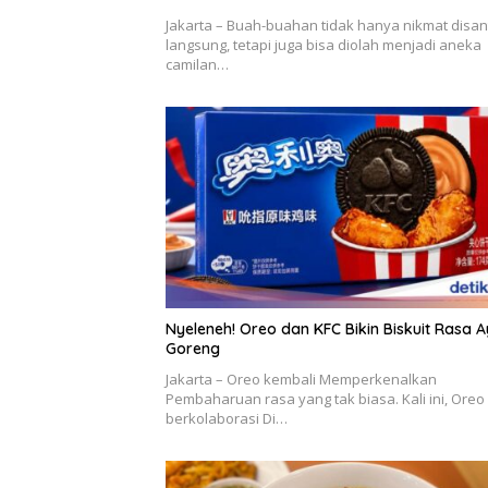
Jakarta – Buah-buahan tidak hanya nikmat disa
langsung, tetapi juga bisa diolah menjadi aneka
camilan…
Nyeleneh! Oreo dan KFC Bikin Biskuit Rasa 
Goreng
Jakarta – Oreo kembali Memperkenalkan
Pembaharuan rasa yang tak biasa. Kali ini, Oreo
berkolaborasi Di…