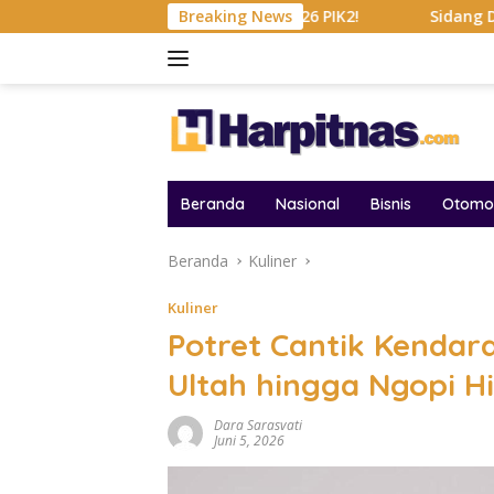
Langsung
 BRI Consumer Expo 2026 PIK2!
Breaking News
Sidang Dakwaan Terbaru 
ke
konten
Beranda
Nasional
Bisnis
Otomot
Beranda
Kuliner
Kuliner
Potret Cantik Kendar
Ultah hingga Ngopi H
Dara Sarasvati
Juni 5, 2026