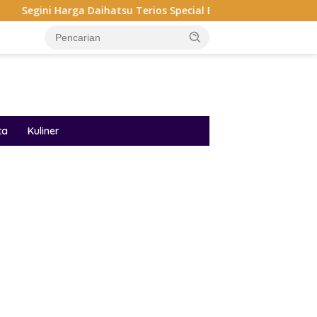
a Daihatsu Terios Special Edition, Cuma 20 Unit Di GIIAS
ta
Kuliner
ar besar starlight princess1000 bagi bonus