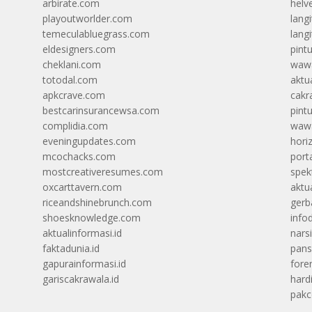
arbirate.com
helv
playoutworlder.com
lang
temeculabluegrass.com
langi
eldesigners.com
pint
cheklani.com
wawa
totodal.com
aktua
apkcrave.com
cakr
bestcarinsurancewsa.com
pint
complidia.com
wawa
eveningupdates.com
hori
mcochacks.com
port
mostcreativeresumes.com
spek
oxcarttavern.com
aktu
riceandshinebrunch.com
gerb
shoesknowledge.com
info
aktualinformasi.id
narsi
faktadunia.id
pans
gapurainformasi.id
foren
gariscakrawala.id
hard
pak