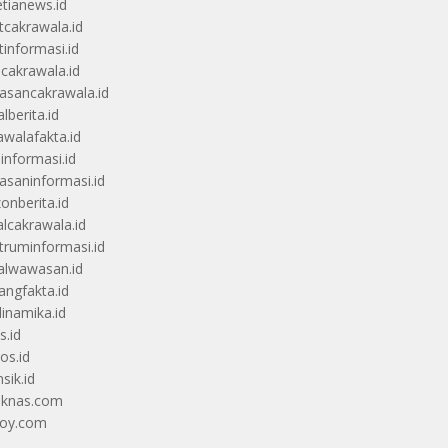
etianews.id
itcakrawala.id
tinformasi.id
ucakrawala.id
sancakrawala.id
lberita.id
awalafakta.id
uinformasi.id
saninformasi.id
zonberita.id
alcakrawala.id
truminformasi.id
alwawasan.id
angfakta.id
dinamika.id
s.id
os.id
sik.id
iknas.com
coy.com