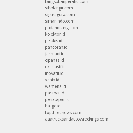
tangkubanperahu.com
sibolangit.com
siguragura.com
simanindo.com
padarincang.com
kolektor.id
pelukis.id
pancoran.id
jasmani.id
cipanas.id
eksklusif.id
inovatif.id
xenia.id
wamena.id
parapat.id
penatapan.id
balige.id
topthreenews.com
aaatrucksandautowreckings.com