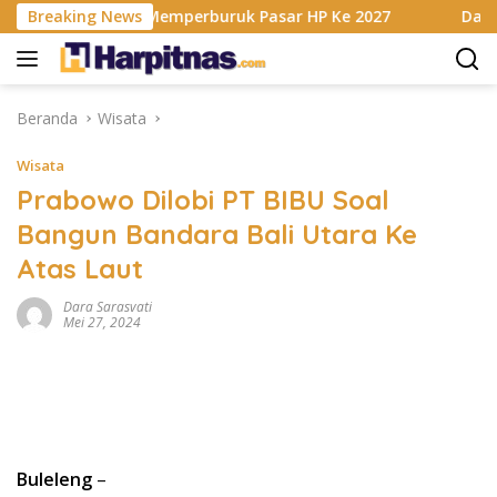
Langsung
Berencana Memperburuk Pasar HP Ke 2027
Breaking News
Dapur MBG Di
ke
konten
Beranda
Wisata
Wisata
Prabowo Dilobi PT BIBU Soal
Bangun Bandara Bali Utara Ke
Atas Laut
Dara Sarasvati
Mei 27, 2024
Buleleng
–