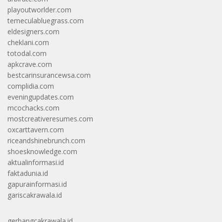
playoutworlder.com
temeculabluegrass.com
eldesigners.com
cheklani.com
totodal.com
apkcrave.com
bestcarinsurancewsa.com
complidia.com
eveningupdates.com
mcochacks.com
mostcreativeresumes.com
oxcarttavern.com
riceandshinebrunch.com
shoesknowledge.com
aktualinformasi.id
faktadunia.id
gapurainformasi.id
gariscakrawala.id
gerbangcakrawala.id