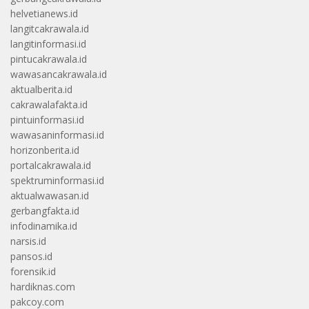
helvetianews.id
langitcakrawala.id
langitinformasi.id
pintucakrawala.id
wawasancakrawala.id
aktualberita.id
cakrawalafakta.id
pintuinformasi.id
wawasaninformasi.id
horizonberita.id
portalcakrawala.id
spektruminformasi.id
aktualwawasan.id
gerbangfakta.id
infodinamika.id
narsis.id
pansos.id
forensik.id
hardiknas.com
pakcoy.com