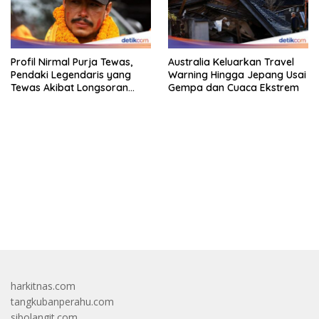
Profil Nirmal Purja Tewas,
Australia Keluarkan Travel
Pendaki Legendaris yang
Warning Hingga Jepang Usai
Tewas Akibat Longsoran
Gempa dan Cuaca Ekstrem
Salju
bandar besar starlight princess1000 bagi bonus
harkitnas.com
tangkubanperahu.com
sibolangit.com