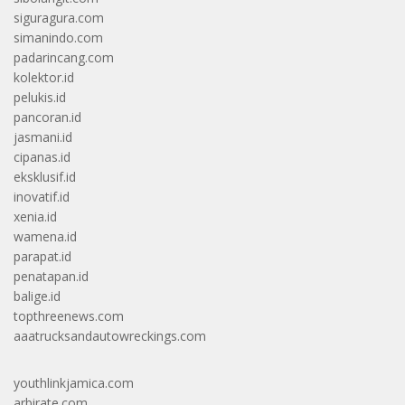
siguragura.com
simanindo.com
padarincang.com
kolektor.id
pelukis.id
pancoran.id
jasmani.id
cipanas.id
eksklusif.id
inovatif.id
xenia.id
wamena.id
parapat.id
penatapan.id
balige.id
topthreenews.com
aaatrucksandautowreckings.com
youthlinkjamica.com
arbirate.com