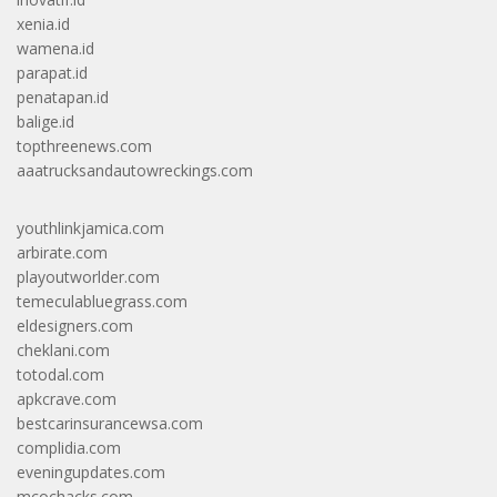
xenia.id
wamena.id
parapat.id
penatapan.id
balige.id
topthreenews.com
aaatrucksandautowreckings.com
youthlinkjamica.com
arbirate.com
playoutworlder.com
temeculabluegrass.com
eldesigners.com
cheklani.com
totodal.com
apkcrave.com
bestcarinsurancewsa.com
complidia.com
eveningupdates.com
mcochacks.com