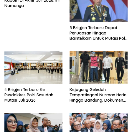
Kapolri Di Akhir Juli 2026, Ini
Namanya
3 Brigjen Terbaru Dapat
Penugasan Hingga
Baintelkam Untuk Mutasi Polri
Akhir Juli 2026
4 Brigjen Terbaru Ke
Kejagung Geledah
Pusdokkes Polri Sesudah
Tempattinggal Nurman Herin
Mutasi Juli 2026
Hingga Bandung, Dokumen
Penting Peristiwa Pidana
Febrie Adriansyah Disita