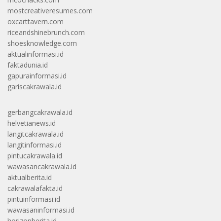
mostcreativeresumes.com
oxcarttavern.com
riceandshinebrunch.com
shoesknowledge.com
aktualinformasi.id
faktadunia.id
gapurainformasi.id
gariscakrawala.id
gerbangcakrawala.id
helvetianews.id
langitcakrawala.id
langitinformasi.id
pintucakrawala.id
wawasancakrawala.id
aktualberita.id
cakrawalafakta.id
pintuinformasi.id
wawasaninformasi.id
horizonberita.id