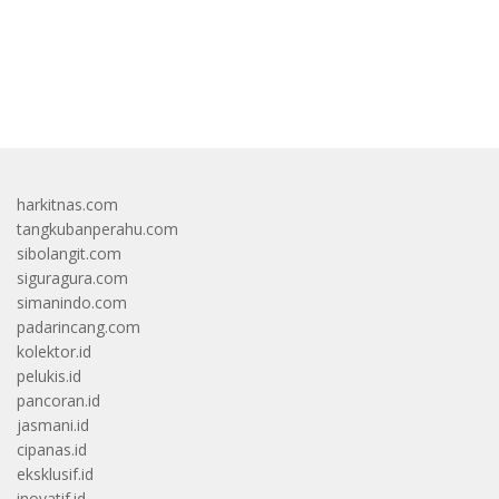
bandar besar starlight princess1000 bagi bonus
harkitnas.com
tangkubanperahu.com
sibolangit.com
siguragura.com
simanindo.com
padarincang.com
kolektor.id
pelukis.id
pancoran.id
jasmani.id
cipanas.id
eksklusif.id
inovatif.id