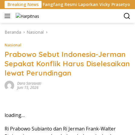
Langsung
China
Breaking News
Fangfang Resmi Laporkan Vicky Prasetyo Yang B
ke
konten
Beranda
Nasional
Nasional
Prabowo Sebut Indonesia-Jerman
Sepakat Konflik Harus Diselesaikan
lewat Perundingan
Dara Sarasvati
Juni 15, 2026
loading…
Ri Prabowo Subianto dan Ri Jerman Frank-Walter