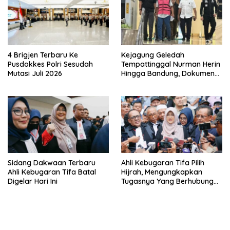
4 Brigjen Terbaru Ke
Kejagung Geledah
Pusdokkes Polri Sesudah
Tempattinggal Nurman Herin
Mutasi Juli 2026
Hingga Bandung, Dokumen
Penting Peristiwa Pidana
Febrie Adriansyah Disita
Sidang Dakwaan Terbaru
Ahli Kebugaran Tifa Pilih
Ahli Kebugaran Tifa Batal
Hijrah, Mengungkapkan
Digelar Hari Ini
Tugasnya Yang Berhubungan
Di Ijazah Jokowi Sudah
Cukup