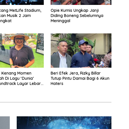
ang MetLife Stadium,
Opie Kumis Ungkap Janji
kan Musik 2 Jam
Diding Boneng Sebelumnya
ingkat
Meninggal
if Kenang Momen
Beri Efek Jera, Rizky Billar
ah Di Lagu ‘Dunia’
Tutup Pintu Damai Bagi 6 Akun
undtrack Layar Lebar
Haters
Man