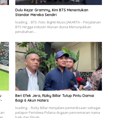
Dulu Kejar Grammy, Kini BTS Menentukan
Standar Mereka Sendiri
loading… BTS. Foto: BigHit Music JAKARTA – Perjalanan
BTS Hingga industri Alunan dunia Menunjukkan
perubahan…
u
Beri Efek Jera, Rizky Billar Tutup Pintu Damai
r-
Bagi 6 Akun Haters
loading… Rizky Billar menjalani pemeriksaan sebagai
kan
pelapor Peristiwa Pidana dugaan pencemaran nama
er
baik dan fitnah…