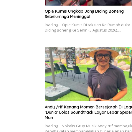
Opie Kumis Ungkap Janji Diding Boneng
Sebelumnya Meninggal
loading… Opie Kumis Di takziah Ke Rumah duka
Diding Boneng Ke Senin (3 Agustus 2026)….
Andy /rif Kenang Momen Bersejarah Di Lag
‘Dunia’ Lolos Soundtrack Layar Lebar Spide
Man
loading… Vokalis Grup Musik Andy /rif membagi
Penghayatan membanggakan Di perjalanan kari