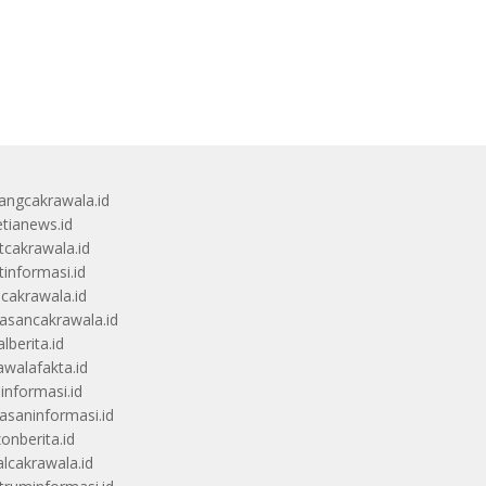
angcakrawala.id
etianews.id
itcakrawala.id
tinformasi.id
ucakrawala.id
sancakrawala.id
lberita.id
awalafakta.id
uinformasi.id
saninformasi.id
zonberita.id
alcakrawala.id