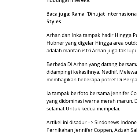
hubungan mereka.
Baca juga: Ramai ‘Dihujat Internasional’
Styles
Arhan dan Inka tampak hadir Hingga Per
Hubner yang digelar Hingga area outdo
adalah mantan istri Arhan juga tak lupu
Berbeda Di Arhan yang datang bersama 
didampingi kekasihnya, Nadhif. Melew
membagikan beberapa potret Di Berpart
Ia tampak berfoto bersama Jennifer Co
yang didominasi warna merah marun. D
selamat Untuk kedua mempelai.
Artikel ini disadur –> Sindonews Indo
Pernikahan Jennifer Coppen, Azizah Sal