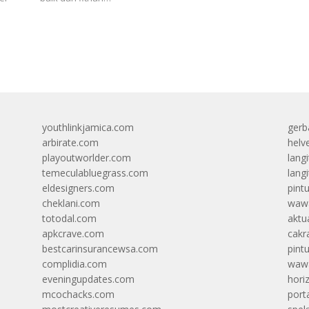
youthlinkjamica.com
gerb
arbirate.com
helv
playoutworlder.com
lang
temeculabluegrass.com
langi
eldesigners.com
pint
cheklani.com
wawa
totodal.com
aktua
apkcrave.com
cakr
bestcarinsurancewsa.com
pint
complidia.com
wawa
eveningupdates.com
hori
mcochacks.com
port