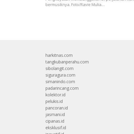
bermusiknya. Foto/Ravie Mulia…
harkitnas.com
tangkubanperahu.com
sibolangit.com
siguragura.com
simanindo.com
padarincang.com
kolektor.id
pelukis.id
pancoran.id
jasmani.id
cipanas.id
eksklusif.id