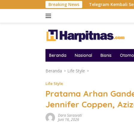
Langsung
uangan Belum Usai!
Breaking News
Telegram Kembali Sesudah Hilang Di
ke
konten
Beranda
Nasional
Bisnis
Otomot
Beranda
Life Style
Life Style
Pratama Arhan Gande
Jennifer Coppen, Aziz
Dara Sarasvati
Juni 16, 2026