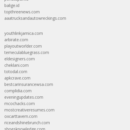
balige.id
topthreenews.com
aaatrucksandautowreckings.com
youthlinkjamica.com
arbirate.com
playoutworlder.com
temeculabluegrass.com
eldesigners.com
cheklani.com
totodal.com
apkcrave.com
bestcarinsurancewsa.com
complidia.com
eveningupdates.com
mcochacks.com
mostcreativeresumes.com
oxcarttavern.com
riceandshinebrunch.com
shoesknowledge.com