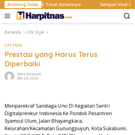
Langsung
S Resmi Rombak Total Sistemnya
Breaking News
Sempat Viral Gaya ASI 
ke
konten
Beranda
Life Style
Life Style
Prestasi yang Harus Terus
Diperbaiki
Dara Sarasvati
Mei 24, 2024
Menparekraf Sandiaga Uno Di Kegiatan Santri
Digitalpreneur Indonesia Ke Pondok Pesantren
Syamsul Ulum, Jalan Bhayangkara,
Kelurahan/Kecamatan Gunungpuyuh, Kota Sukabumi,