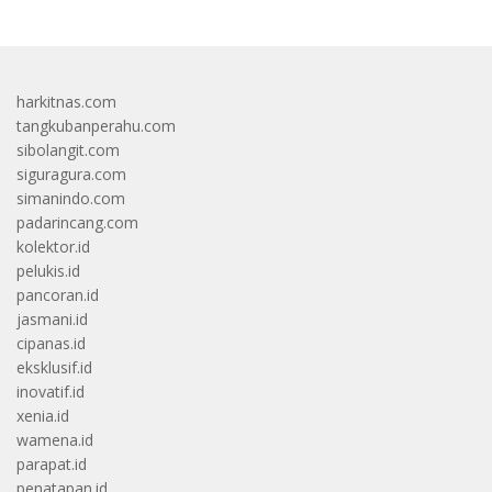
harkitnas.com
tangkubanperahu.com
sibolangit.com
siguragura.com
simanindo.com
padarincang.com
kolektor.id
pelukis.id
pancoran.id
jasmani.id
cipanas.id
eksklusif.id
inovatif.id
xenia.id
wamena.id
parapat.id
penatapan.id