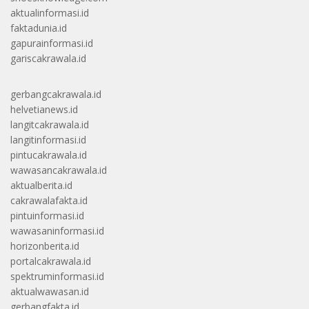
aktualinformasi.id
faktadunia.id
gapurainformasi.id
gariscakrawala.id
gerbangcakrawala.id
helvetianews.id
langitcakrawala.id
langitinformasi.id
pintucakrawala.id
wawasancakrawala.id
aktualberita.id
cakrawalafakta.id
pintuinformasi.id
wawasaninformasi.id
horizonberita.id
portalcakrawala.id
spektruminformasi.id
aktualwawasan.id
gerbangfakta.id