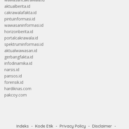
aktualberita.id
cakrawalafakta.id
pintuinformasi.id
wawasaninformasi.id
horizonberita.id
portalcakrawala.id
spektruminformasi.id
aktualwawasan.id
gerbangfakta.id
infodinamika.id
narsis.id
pansos.id
forensik.id
hardiknas.com
pakcoy.com
Indeks
Kode Etik
Privacy Policy
Disclaimer