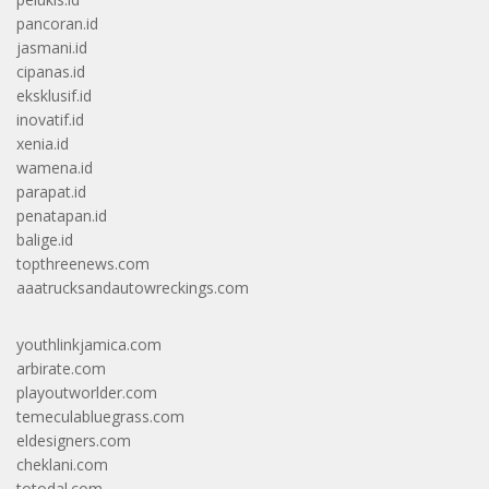
pancoran.id
jasmani.id
cipanas.id
eksklusif.id
inovatif.id
xenia.id
wamena.id
parapat.id
penatapan.id
balige.id
topthreenews.com
aaatrucksandautowreckings.com
youthlinkjamica.com
arbirate.com
playoutworlder.com
temeculabluegrass.com
eldesigners.com
cheklani.com
totodal.com