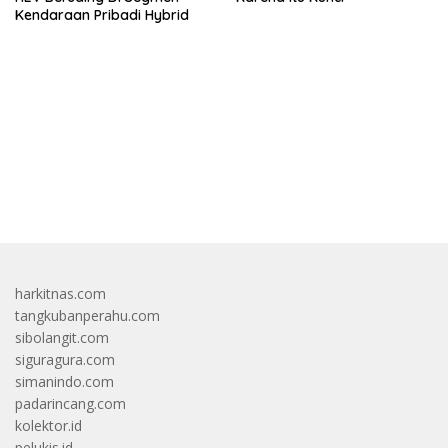
Kendaraan Pribadi Hybrid
bandar besar starlight princess1000 bagi bonus
harkitnas.com
tangkubanperahu.com
sibolangit.com
siguragura.com
simanindo.com
padarincang.com
kolektor.id
pelukis.id