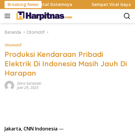
Langsung
mi Rombak Total Sistemnya
Breaking News
Sempat Viral Gaya ASI Bubuk
ke
konten
Beranda
Otomotif
Otomotif
Produksi Kendaraan Pribadi
Elektrik Di Indonesia Masih Jauh Di
Harapan
Dara Sarasvati
Juni 29, 2025
Jakarta, CNN Indonesia
—