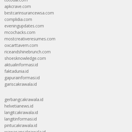
apkcrave.com
bestcarinsurancewsa.com
complidia.com
eveningupdates.com
mcochacks.com
mostcreativeresumes.com
oxcarttavern.com
riceandshinebrunch.com
shoesknowledge.com
aktualinformasi.id
faktadunia.id
gapurainformasi.id
gariscakrawala.id
gerbangcakrawala.id
helvetianews.id
langitcakrawala.id
langitinformasi.id
pintucakrawala.id
wawasancakrawala.id