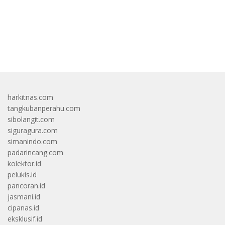
bandar besar starlight princess1000 bagi bonus
harkitnas.com
tangkubanperahu.com
sibolangit.com
siguragura.com
simanindo.com
padarincang.com
kolektor.id
pelukis.id
pancoran.id
jasmani.id
cipanas.id
eksklusif.id