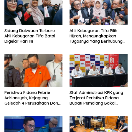
Sidang Dakwaan Terbaru
Ahli Kebugaran Tifa Pilih
Ahli Kebugaran Tifa Batal
Hijrah, Mengungkapkan
Digelar Hari Ini
Tugasnya Yang Berhubungan
Di Ijazah Jokowi Sudah
Cukup
Peristiwa Pidana Febrie
Staf Administrasi KPK yang
Adriansyah, Kejagung
Terjerat Peristiwa Pidana
Geledah 4 Perusahaan Don
Bupati Pemalang Bakal
Ritto yang Diduga Dari
Diperiksa Dewas
Sebab Itu Tempat Cuci Uang