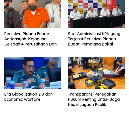
Peristiwa Pidana Febrie
Staf Administrasi KPK yang
Adriansyah, Kejagung
Terjerat Peristiwa Pidana
Geledah 4 Perusahaan Don
Bupati Pemalang Bakal
Ritto yang Diduga Dari
Diperiksa Dewas
Sebab Itu Tempat Cuci Uang
Era Globalization 2.0 dan
Transparansi Penegakan
Economic Warfare
Hukum Penting Untuk Jaga
Kepercayaan Publik