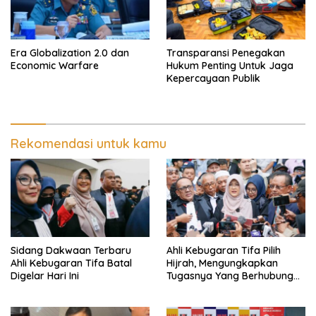
Era Globalization 2.0 dan
Transparansi Penegakan
Economic Warfare
Hukum Penting Untuk Jaga
Kepercayaan Publik
Rekomendasi untuk kamu
Sidang Dakwaan Terbaru
Ahli Kebugaran Tifa Pilih
Ahli Kebugaran Tifa Batal
Hijrah, Mengungkapkan
Digelar Hari Ini
Tugasnya Yang Berhubungan
Di Ijazah Jokowi Sudah
Cukup