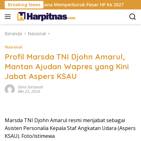
Langsung
is RAM Berencana Memperburuk Pasar HP Ke 2027
Breaking News
Dapur
ke
konten
Beranda
Nasional
Nasional
Profil Marsda TNI Djohn Amarul,
Mantan Ajudan Wapres yang Kini
Jabat Aspers KSAU
Dara Sarasvati
Mei 25, 2024
Marsda TNI Djohn Amarul resmi menjabat sebagai
Asisten Personalia Kepala Staf Angkatan Udara (Aspers
KSAU). Foto/istimewa