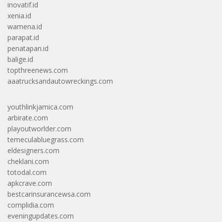
inovatif.id
xenia.id
wamena.id
parapat.id
penatapan.id
balige.id
topthreenews.com
aaatrucksandautowreckings.com
youthlinkjamica.com
arbirate.com
playoutworlder.com
temeculabluegrass.com
eldesigners.com
cheklani.com
totodal.com
apkcrave.com
bestcarinsurancewsa.com
complidia.com
eveningupdates.com