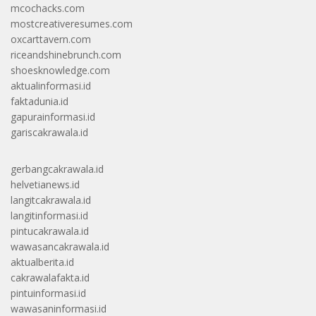
mcochacks.com
mostcreativeresumes.com
oxcarttavern.com
riceandshinebrunch.com
shoesknowledge.com
aktualinformasi.id
faktadunia.id
gapurainformasi.id
gariscakrawala.id
gerbangcakrawala.id
helvetianews.id
langitcakrawala.id
langitinformasi.id
pintucakrawala.id
wawasancakrawala.id
aktualberita.id
cakrawalafakta.id
pintuinformasi.id
wawasaninformasi.id