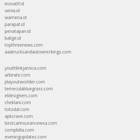
inovatif.id
xenia.id
wamena.id
parapat.id
penatapan.id
balige.id
topthreenews.com
aaatrucksandautowreckings.com
youthlinkjamica.com
arbirate.com
playoutworlder.com
temeculabluegrass.com
eldesigners.com
cheklani.com
totodal.com
apkcrave.com
bestcarinsurancewsa.com
complidia.com
eveningupdates.com