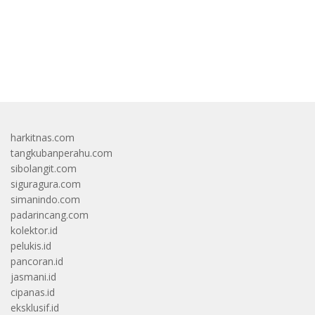
bandar besar starlight princess1000 bagi bonus
harkitnas.com
tangkubanperahu.com
sibolangit.com
siguragura.com
simanindo.com
padarincang.com
kolektor.id
pelukis.id
pancoran.id
jasmani.id
cipanas.id
eksklusif.id