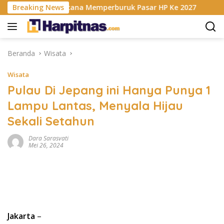
Langsung
is RAM Berencana Memperburuk Pasar HP Ke 2027
Breaking News
Dapur
ke
konten
Beranda
Wisata
Wisata
Pulau Di Jepang ini Hanya Punya 1
Lampu Lantas, Menyala Hijau
Sekali Setahun
Dara Sarasvati
Mei 26, 2024
Jakarta
–