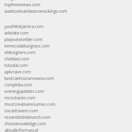
topthreenews.com
aaatrucksandautowreckings.com
youthlinkjamica.com
arbirate.com
playoutworlder.com
temeculabluegrass.com
eldesigners.com
cheklani.com
totodal.com
apkcrave.com
bestcarinsurancewsa.com
complidia.com
eveningupdates.com
mcochacks.com
mostcreativeresumes.com
oxcarttavern.com
riceandshinebrunch.com
shoesknowledge.com
aktualinformasi.id