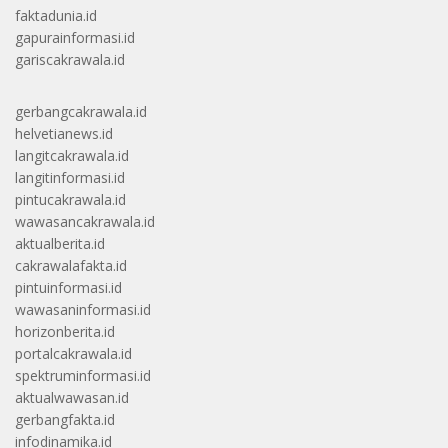
faktadunia.id
gapurainformasi.id
gariscakrawala.id
gerbangcakrawala.id
helvetianews.id
langitcakrawala.id
langitinformasi.id
pintucakrawala.id
wawasancakrawala.id
aktualberita.id
cakrawalafakta.id
pintuinformasi.id
wawasaninformasi.id
horizonberita.id
portalcakrawala.id
spektruminformasi.id
aktualwawasan.id
gerbangfakta.id
infodinamika.id