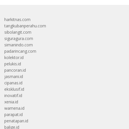
harkitnas.com
tangkubanperahu.com
sibolangit.com
siguragura.com
simanindo.com
padarincang.com
kolektor.id
pelukis.id
pancoran.id
jasmani.id
cipanas.id
eksklusif.id
inovatif.id
xenia.id
wamena.id
parapat.id
penatapan.id
balige.id