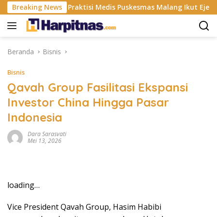
Langsung
 ISP
Breaking News
Praktisi Medis Puskesmas Malang Ikut Ejek Pasien
ke
konten
Beranda
Bisnis
Bisnis
Qavah Group Fasilitasi Ekspansi
Investor China Hingga Pasar
Indonesia
Dara Sarasvati
Mei 13, 2026
loading…
Vice President Qavah Group, Hasim Habibi