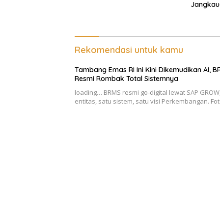
Jangkaua
Hingga R
Rekomendasi untuk kamu
Tambang Emas RI Ini Kini Dikemudikan AI, 
Resmi Rombak Total Sistemnya
loading… BRMS resmi go-digital lewat SAP GROW,
entitas, satu sistem, satu visi Perkembangan. Fo