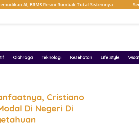
BRMS Resmi Rombak Total Sistemnya
Sempat Viral Gaya A
if
Olahraga
Teknologi
Kesehatan
Life Style
Wisa
band
nfaatnya, Cristiano
dal Di Negeri Di
getahuan