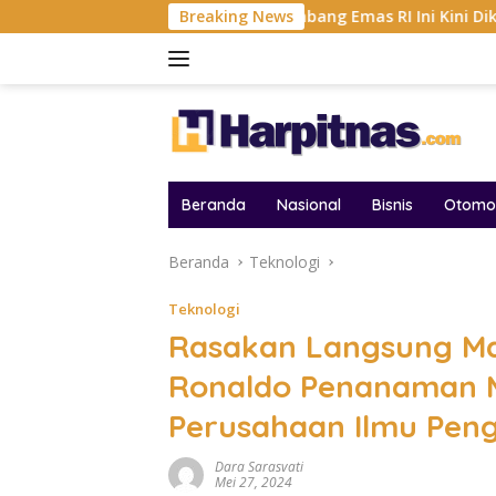
Langsung
r AFF 2026
Tambang Emas RI Ini Kini Dikemudikan AI, 
Breaking News
ke
konten
Beranda
Nasional
Bisnis
Otomot
Beranda
Teknologi
Teknologi
Rasakan Langsung Ma
Ronaldo Penanaman Mo
Perusahaan Ilmu Pen
Dara Sarasvati
Mei 27, 2024