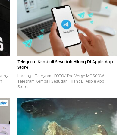
Telegram Kembali Sesudah Hilang Di Apple App
Store
msung
loading… Telegram. FOTO/ The Verge MOSCOW –
n
Telegram Kembali Sesudah Hilang Di Apple App
Store…