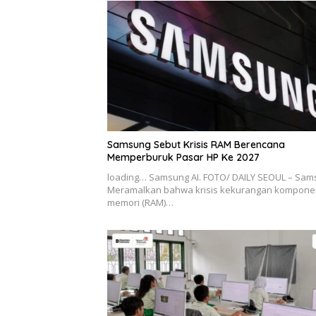
Samsung Sebut Krisis RAM Berencana
Memperburuk Pasar HP Ke 2027
loading… Samsung AI. FOTO/ DAILY SEOUL – Sa
Meramalkan bahwa krisis kekurangan kompone
memori (RAM)…