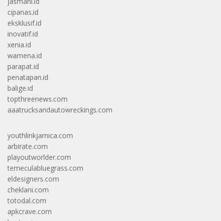
jasmani.id
cipanas.id
eksklusif.id
inovatif.id
xenia.id
wamena.id
parapat.id
penatapan.id
balige.id
topthreenews.com
aaatrucksandautowreckings.com
youthlinkjamica.com
arbirate.com
playoutworlder.com
temeculabluegrass.com
eldesigners.com
cheklani.com
totodal.com
apkcrave.com