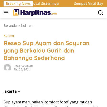
Langsung
mi Rombak Total Sistemnya
Breaking News
Sempat Viral Gaya ASI Bubuk
ke
konten
Beranda
Kuliner
Kuliner
Resep Sup Ayam dan Sayuran
yang Berkaldu Gurih dan
Bahannya Sederhana
Dara Sarasvati
Mei 25, 2024
Jakarta
–
Sup ayam merupakan ‘comfort food’ yang mudah