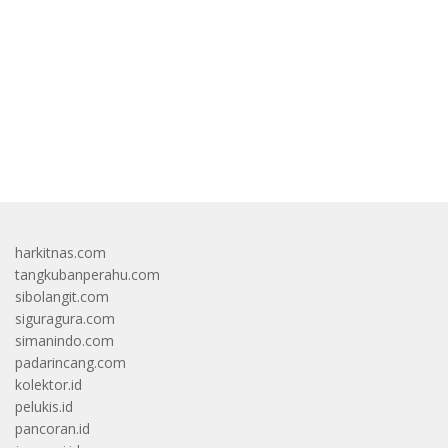
bandar besar starlight princess1000 bagi bonus
harkitnas.com
tangkubanperahu.com
sibolangit.com
siguragura.com
simanindo.com
padarincang.com
kolektor.id
pelukis.id
pancoran.id