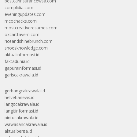
bestcarinsurancewsa.com
complidia.com
eveningupdates.com
mcochacks.com
mostcreativeresumes.com
oxcarttavern.com
riceandshinebrunch.com
shoesknowledge.com
aktualinformasi.id
faktadunia.id
gapurainformasi.id
gariscakrawala.id
gerbangcakrawala.id
helvetianews.id
langitcakrawala.id
langitinformasi.id
pintucakrawala.id
wawasancakrawala.id
aktualberita.id