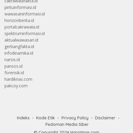
cakrawalafakta.id
pintuinformasi.id
wawasaninformasi.id
horizonberita.id
portalcakrawala.id
spektruminformasi.id
aktualwawasan.id
gerbangfakta.id
infodinamika.id
narsis.id
pansos.id
forensik.id
hardiknas.com
pakcoy.com
Indeks
Kode Etik
Privacy Policy
Disclaimer
Pedoman Media Siber
© Copyright 2024
Harpitnas.com