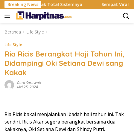
Langsung
MS Resmi Rombak Total Sistemnya
Breaking News
Sempat Viral Gaya AS
ke
konten
Beranda
Life Style
Life Style
Ria Ricis Berangkat Haji Tahun Ini,
Didampingi Oki Setiana Dewi sang
Kakak
Dara Sarasvati
Mei 25, 2024
Ria Ricis bakal menjalankan ibadah haji tahun ini. Tak
sendiri, Ricis Akansegera berangkat bersama dua
kakaknya, Oki Setiana Dewi dan Shindy Putri.