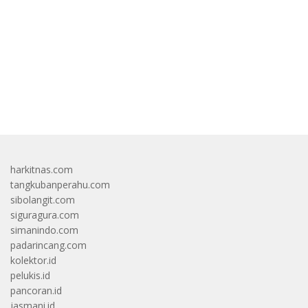
bandar besar starlight princess1000 bagi bonus
harkitnas.com
tangkubanperahu.com
sibolangit.com
siguragura.com
simanindo.com
padarincang.com
kolektor.id
pelukis.id
pancoran.id
jasmani.id