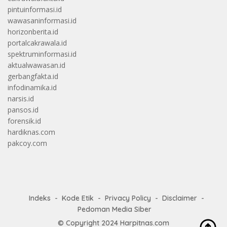
pintuinformasi.id
wawasaninformasi.id
horizonberita.id
portalcakrawala.id
spektruminformasi.id
aktualwawasan.id
gerbangfakta.id
infodinamika.id
narsis.id
pansos.id
forensik.id
hardiknas.com
pakcoy.com
Indeks
Kode Etik
Privacy Policy
Disclaimer
Pedoman Media Siber
© Copyright 2024
Harpitnas.com