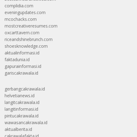
complidia.com
eveningupdates.com
mcochacks.com
mostcreativeresumes.com
oxcarttavern.com
riceandshinebrunch.com
shoesknowledge.com
aktualinformasi.id
faktadunia.id
gapurainformasi.id
gariscakrawala.id
gerbangcakrawala.id
helvetianews.id
langitcakrawala.id
langitinformasi.id
pintucakrawala.id
wawasancakrawala.id
aktualberita.id
cakrawalafakta.id