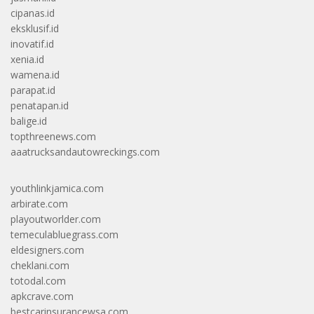
cipanas.id
eksklusif.id
inovatif.id
xenia.id
wamena.id
parapat.id
penatapan.id
balige.id
topthreenews.com
aaatrucksandautowreckings.com
youthlinkjamica.com
arbirate.com
playoutworlder.com
temeculabluegrass.com
eldesigners.com
cheklani.com
totodal.com
apkcrave.com
bestcarinsurancewsa.com