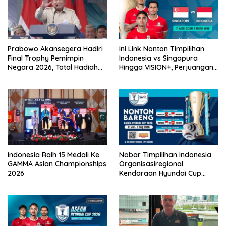
Prabowo Akansegera Hadiri
Ini Link Nonton Timpilihan
Final Trophy Pemimpin
Indonesia vs Singapura
Negara 2026, Total Hadiah
Hingga VISION+, Perjuangan
Liga Tembus Rp15,5 Miliar
Belum Usai!
Indonesia Raih 15 Medali Ke
Nobar Timpilihan Indonesia
GAMMA Asian Championships
Organisasiregional
2026
Kendaraan Hyundai Cup
2026 Bersama VISION+ Di
Meikarta, Catat Jadwalnya!