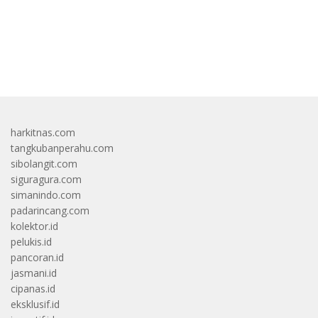
bandar besar starlight princess1000 bagi bonus
harkitnas.com
tangkubanperahu.com
sibolangit.com
siguragura.com
simanindo.com
padarincang.com
kolektor.id
pelukis.id
pancoran.id
jasmani.id
cipanas.id
eksklusif.id