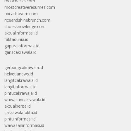
mcochacks.com
mostcreativeresumes.com
oxcarttavern.com
riceandshinebrunch.com
shoesknowledge.com
aktualinformasi.id
faktadunia.id
gapurainformasi.id
gariscakrawala.id
gerbangcakrawala.id
helvetianews.id
langitcakrawala.id
langitinformasi.id
pintucakrawala.id
wawasancakrawala.id
aktualberita.id
cakrawalafakta.id
pintuinformasi.id
wawasaninformasi.id