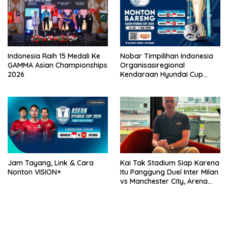
Indonesia Raih 15 Medali Ke
Nobar Timpilihan Indonesia
GAMMA Asian Championships
Organisasiregional
2026
Kendaraan Hyundai Cup
2026 Bersama VISION+ Di
Meikarta, Catat Jadwalnya!
Jam Tayang, Link & Cara
Kai Tak Stadium Siap Karena
Nonton VISION+
Itu Panggung Duel Inter Milan
vs Manchester City, Arena
Terbaik Dunia yang
Mengangkat Nama Hong
Kong