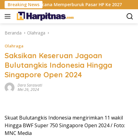
Langsung
isis RAM Berencana Memperburuk Pasar HP Ke 2027
Breaking News
Dap
ke
konten
Beranda
Olahraga
Olahraga
Saksikan Keseruan Jagoan
Bulutangkis Indonesia Hingga
Singapore Open 2024
Dara Sarasvati
Mei 26, 2024
Skuat Bulutangkis Indonesia mengirimkan 11 wakil
Hingga BWF Super 750 Singapore Open 2024 / Foto:
MNC Media