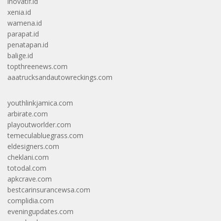
inovatif.id
xenia.id
wamena.id
parapat.id
penatapan.id
balige.id
topthreenews.com
aaatrucksandautowreckings.com
youthlinkjamica.com
arbirate.com
playoutworlder.com
temeculabluegrass.com
eldesigners.com
cheklani.com
totodal.com
apkcrave.com
bestcarinsurancewsa.com
complidia.com
eveningupdates.com