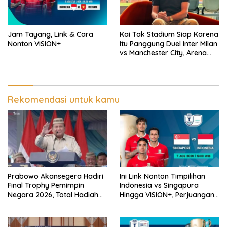
Jam Tayang, Link & Cara
Kai Tak Stadium Siap Karena
Nonton VISION+
Itu Panggung Duel Inter Milan
vs Manchester City, Arena
Terbaik Dunia yang
Mengangkat Nama Hong
Kong
Rekomendasi untuk kamu
Prabowo Akansegera Hadiri
Ini Link Nonton Timpilihan
Final Trophy Pemimpin
Indonesia vs Singapura
Negara 2026, Total Hadiah
Hingga VISION+, Perjuangan
Liga Tembus Rp15,5 Miliar
Belum Usai!