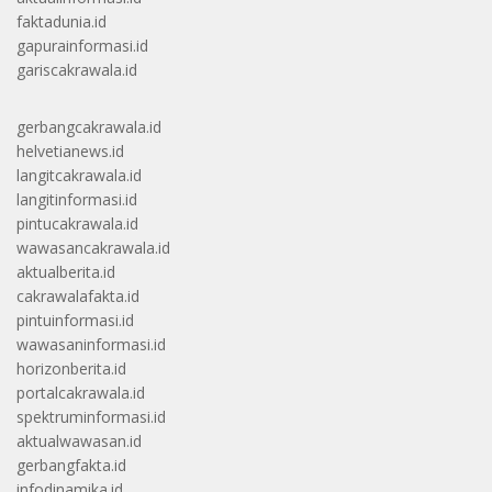
faktadunia.id
gapurainformasi.id
gariscakrawala.id
gerbangcakrawala.id
helvetianews.id
langitcakrawala.id
langitinformasi.id
pintucakrawala.id
wawasancakrawala.id
aktualberita.id
cakrawalafakta.id
pintuinformasi.id
wawasaninformasi.id
horizonberita.id
portalcakrawala.id
spektruminformasi.id
aktualwawasan.id
gerbangfakta.id
infodinamika.id