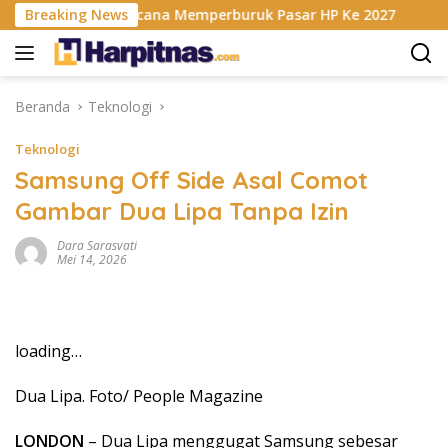
Langsung
isis RAM Berencana Memperburuk Pasar HP Ke 2027
Breaking News
Dap
ke
konten
Beranda
Teknologi
Teknologi
Samsung Off Side Asal Comot
Gambar Dua Lipa Tanpa Izin
Dara Sarasvati
Mei 14, 2026
loading…
Dua Lipa. Foto/ People Magazine
LONDON
– Dua Lipa menggugat Samsung sebesar