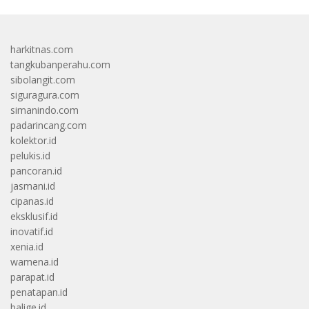
harkitnas.com
tangkubanperahu.com
sibolangit.com
siguragura.com
simanindo.com
padarincang.com
kolektor.id
pelukis.id
pancoran.id
jasmani.id
cipanas.id
eksklusif.id
inovatif.id
xenia.id
wamena.id
parapat.id
penatapan.id
balige.id