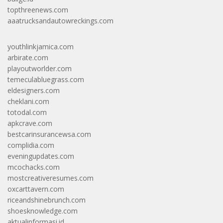
topthreenews.com
aaatrucksandautowreckings.com
youthlinkjamica.com
arbirate.com
playoutworlder.com
temeculabluegrass.com
eldesigners.com
cheklani.com
totodal.com
apkcrave.com
bestcarinsurancewsa.com
complidia.com
eveningupdates.com
mcochacks.com
mostcreativeresumes.com
oxcarttavern.com
riceandshinebrunch.com
shoesknowledge.com
aktualinformasi.id