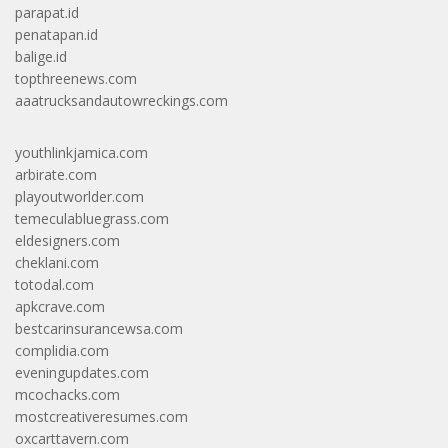
parapat.id
penatapan.id
balige.id
topthreenews.com
aaatrucksandautowreckings.com
youthlinkjamica.com
arbirate.com
playoutworlder.com
temeculabluegrass.com
eldesigners.com
cheklani.com
totodal.com
apkcrave.com
bestcarinsurancewsa.com
complidia.com
eveningupdates.com
mcochacks.com
mostcreativeresumes.com
oxcarttavern.com