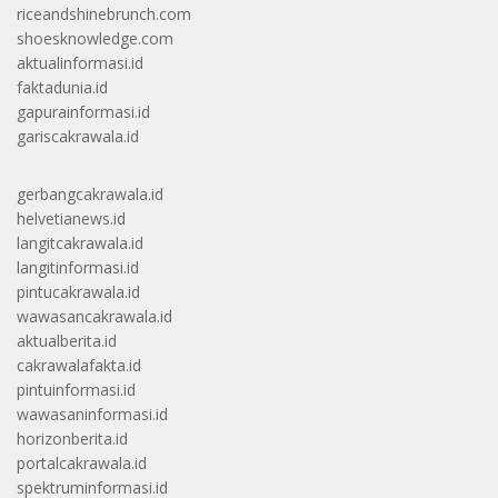
riceandshinebrunch.com
shoesknowledge.com
aktualinformasi.id
faktadunia.id
gapurainformasi.id
gariscakrawala.id
gerbangcakrawala.id
helvetianews.id
langitcakrawala.id
langitinformasi.id
pintucakrawala.id
wawasancakrawala.id
aktualberita.id
cakrawalafakta.id
pintuinformasi.id
wawasaninformasi.id
horizonberita.id
portalcakrawala.id
spektruminformasi.id