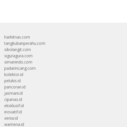
bandar besar starlight princess1000 bagi bonus
harkitnas.com
tangkubanperahu.com
sibolangit.com
siguragura.com
simanindo.com
padarincang.com
kolektor.id
pelukis.id
pancoran.id
jasmani.id
cipanas.id
eksklusif.id
inovatif.id
xenia.id
wamena.id