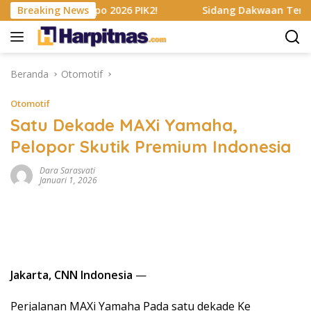
Langsung
nsumer Expo 2026 PIK2!
Breaking News
Sidang Dakwaan Terbaru Ahli Ke
ke
konten
Beranda
Otomotif
Otomotif
Satu Dekade MAXi Yamaha,
Pelopor Skutik Premium Indonesia
Dara Sarasvati
Januari 1, 2026
Jakarta, CNN Indonesia
—
Perjalanan MAXi Yamaha Pada satu dekade Ke