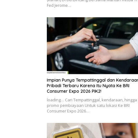
Fed Jerome…
Impian Punya Tempattinggal dan Kendaraa
Pribadi Terbaru Karena Itu Nyata Ke BRI
Consumer Expo 2026 PIK2!
loading… Cari Tempattinggal, kendaraan, hingga
promo pembiayaan Untuk satu lokasi Ke BRI
Consumer Expo 2026…