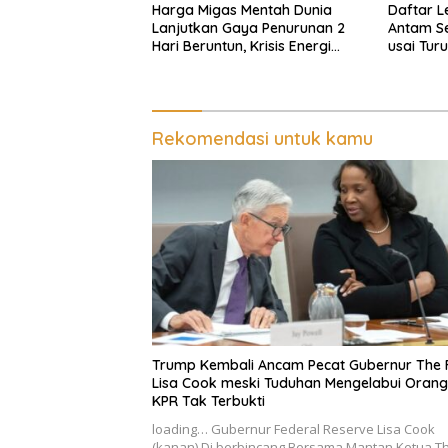
Harga Migas Mentah Dunia
Daftar 
Lanjutkan Gaya Penurunan 2
Antam Se
Hari Beruntun, Krisis Energi
usai Tur
Internasional Berakhir?
Rekomendasi untuk kamu
Trump Kembali Ancam Pecat Gubernur The 
Lisa Cook meski Tuduhan Mengelabui Orang
KPR Tak Terbukti
loading… Gubernur Federal Reserve Lisa Cook
(kanan) Di berbincang Bersama Mantan Ketua T