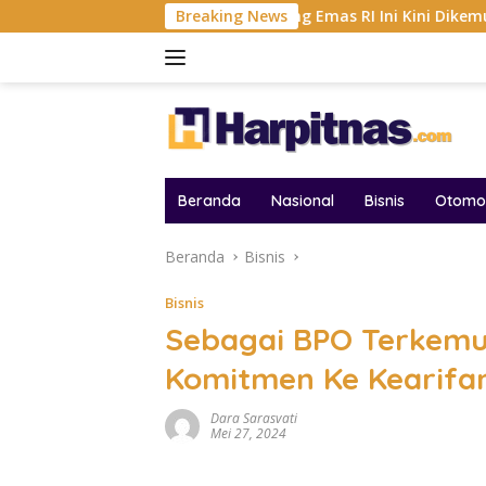
Langsung
F 2026
Tambang Emas RI Ini Kini Dikemudikan AI, BRM
Breaking News
ke
konten
Beranda
Nasional
Bisnis
Otomot
Beranda
Bisnis
Bisnis
Sebagai BPO Terkemu
Komitmen Ke Kearifan
Dara Sarasvati
Mei 27, 2024