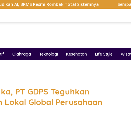
S Resmi Rombak Total Sistemnya
Sempat Viral Gaya ASI 
if
Olahraga
Teknologi
Kesehatan
Life Style
Wisa
band
ka, PT GDPS Teguhkan
 Lokal Global Perusahaan