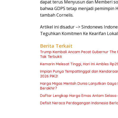
dapat terus Menyusun dan Memberi sol
bahwa GDPS tetap menjadi pemimpin Hi
tambah Cornelis.
Artikel ini disadur –> Sindonews Indo
Teguhkan Komitmen Ke Kearifan Lokal
Berita Terkait
Trump Kembali Ancam Pecat Gubernur The F
Tak Terbukti
Kemarin Melesat Tinggi, Hari Ini Ambles Rp2
Impian Punya Tempattinggal dan Kendaraan
2026 PIK2!
Harga Migas Mentah Dunia Lanjutkan Gaya Pe
Berakhir?
Daftar Lengkap Harga Emas Antam Selasa 4
Defisit Neraca Perdagangan Indonesia Berl