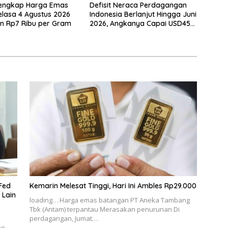
Lengkap Harga Emas
Defisit Neraca Perdagangan
lasa 4 Agustus 2026
Indonesia Berlanjut Hingga Juni
un Rp7 Ribu per Gram
2026, Angkanya Capai USD450
Juta
Fed
Kemarin Melesat Tinggi, Hari Ini Ambles Rp29.000
 Lain
loading… Harga emas batangan PT Aneka Tambang
Tbk (Antam) terpantau Merasakan penurunan Di
perdagangan, Jumat…
he